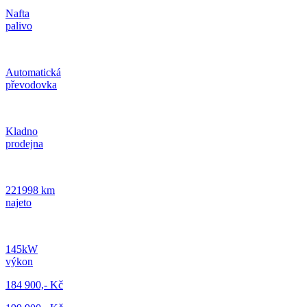
Nafta
palivo
Automatická
převodovka
Kladno
prodejna
221998 km
najeto
145kW
výkon
184 900,- Kč