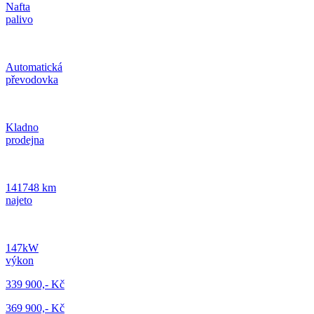
Nafta
palivo
Automatická
převodovka
Kladno
prodejna
141748 km
najeto
147kW
výkon
339 900,- Kč
369 900,- Kč