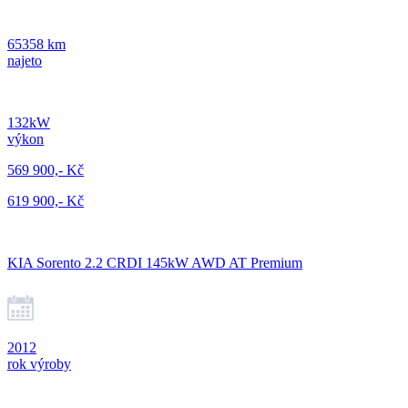
65358 km
najeto
132kW
výkon
569 900,- Kč
619 900,- Kč
KIA Sorento 2.2 CRDI 145kW AWD AT Premium
2012
rok výroby