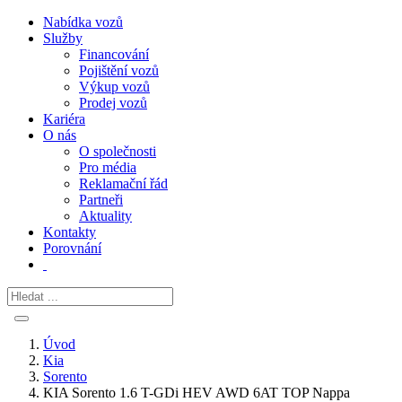
Nabídka vozů
Služby
Financování
Pojištění vozů
Výkup vozů
Prodej vozů
Kariéra
O nás
O společnosti
Pro média
Reklamační řád
Partneři
Aktuality
Kontakty
Porovnání
Úvod
Kia
Sorento
KIA Sorento 1.6 T-GDi HEV AWD 6AT TOP Nappa