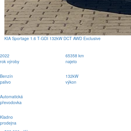
KIA Sportage 1.6 T-GDI 132kW DCT AWD Exclusive
2022
65358 km
rok výroby
najeto
Benzín
132kW
palivo
výkon
Automatická
převodovka
Kladno
prodejna