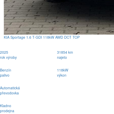
KIA Sportage 1.6 T-GDI 118kW AWD DCT TOP
2025
31854 km
rok výroby
najeto
Benzín
118kW
palivo
výkon
Automatická
převodovka
Kladno
prodejna