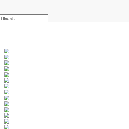
Úvod
Kia
Sportage
KIA Sportage 1.6 T-GDi 132kW DCT AWD TOP Evo