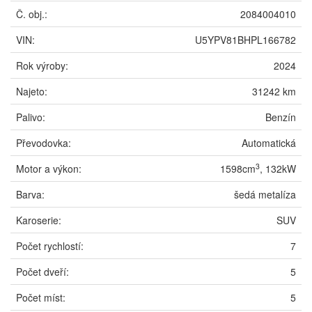
Č. obj.:
2084004010
VIN:
U5YPV81BHPL166782
Rok výroby:
2024
Najeto:
31242 km
Palivo:
Benzín
Převodovka:
Automatická
3
Motor a výkon:
1598cm
, 132kW
Barva:
šedá metalíza
Karoserie:
SUV
Počet rychlostí:
7
Počet dveří:
5
Počet míst:
5