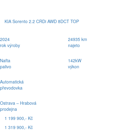
KIA Sorento 2.2 CRDi AWD 8DCT TOP
2024
24935 km
rok výroby
najeto
Nafta
142kW
palivo
výkon
Automatická
převodovka
Ostrava – Hrabová
prodejna
1 199 900,- Kč
1 319 900,- Kč