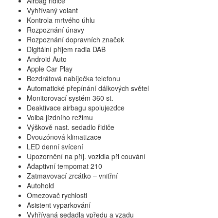
Airbag řidiče
Vyhřívaný volant
Kontrola mrtvého úhlu
Rozpoznání únavy
Rozpoznání dopravních značek
Digitální příjem radia DAB
Android Auto
Apple Car Play
Bezdrátová nabíječka telefonu
Automatické přepínání dálkových světel
Monitorovací systém 360 st.
Deaktivace airbagu spolujezdce
Volba jízdního režimu
Výškově nast. sedadlo řidiče
Dvouzónová klimatizace
LED denní svícení
Upozornění na příj. vozidla při couvání
Adaptivní tempomat 210
Zatmavovací zrcátko – vnitřní
Autohold
Omezovač rychlosti
Asistent vyparkování
Vyhřívaná sedadla vpředu a vzadu