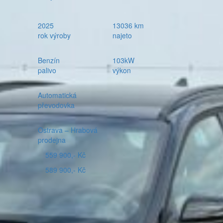
2025
13036 km
rok výroby
najeto
Benzín
103kW
palivo
výkon
Automatická
převodovka
Ostrava – Hrabová
prodejna
559 900,- Kč
589 900,- Kč