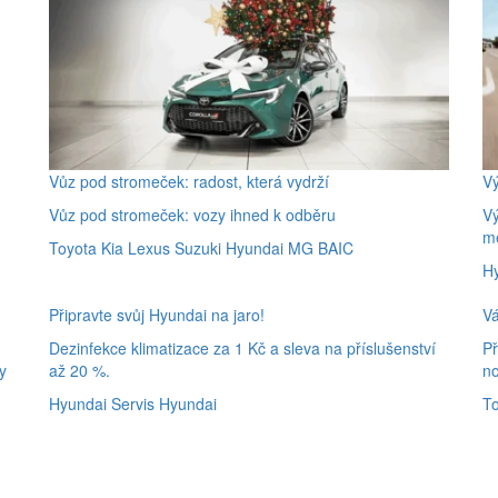
Vůz pod stromeček: radost, která vydrží
Vý
Vůz pod stromeček: vozy ihned k odběru
Vý
m
Toyota
Kia
Lexus
Suzuki
Hyundai
MG
BAIC
H
Připravte svůj Hyundai na jaro!
V
Dezinfekce klimatizace za 1 Kč a sleva na příslušenství
Př
y
až 20 %.
no
Hyundai
Servis Hyundai
T