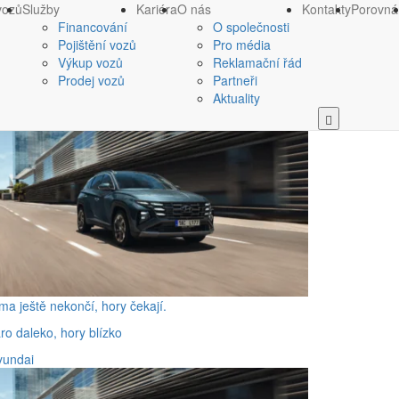
vozů
Služby
Kariéra
O nás
Kontakty
Porovná
Financování
O společnosti
Pojištění vozů
Pro média
Výkup vozů
Reklamační řád
Prodej vozů
Partneři
Aktuality
ma ještě nekončí, hory čekají.
ro daleko, hory blízko
yundai