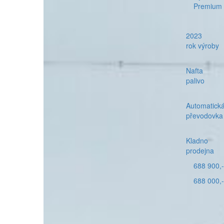
Premium
2023
rok výroby
Nafta
palivo
Automatick
převodovka
Kladno
prodejna
688 900,-
688 000,-