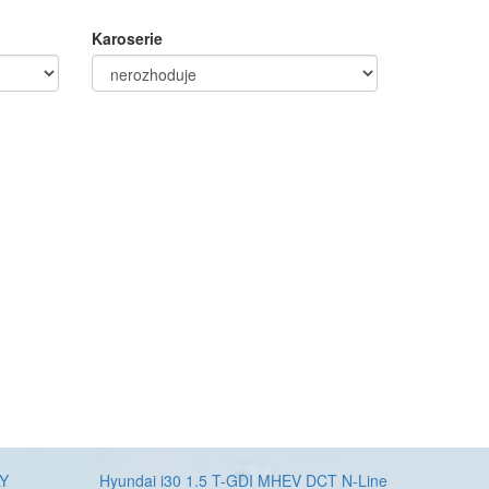
Karoserie
LY
Hyundai i30 1.5 T-GDI MHEV DCT N-Line