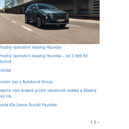
hodný operativní leasing Hyundai
hodný operativní leasing Hyundai – od 3 999 Kč
ěsíčně
yundai
ánoční čas v Autobond Group
ejeme vám krásné prožití vánočních svátků a šťastný
vý rok
oyota
Kia
Lexus
Suzuki
Hyundai
1
2
»