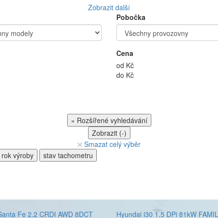
Zobrazit další
Pobočka
Cena
od
Kč
do
Kč
»
Rozšířené vyhledávání
Zobrazit (
-
)
Smazat celý výběr
rok výroby
stav tachometru
Santa Fe 2.2 CRDI AWD 8DCT
Hyundai i30 1.5 DPi 81kW FAMI