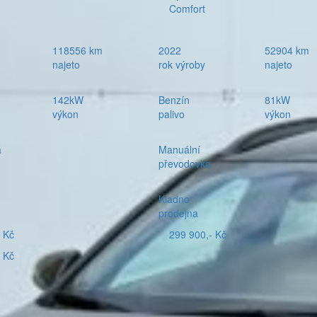
Comfort
118556 km
2022
52904 km
najeto
rok výroby
najeto
142kW
Benzín
81kW
výkon
palivo
výkon
á
Manuální
převodovka
Kladno
prodejna
 Kč
299 900,- Kč
 Kč