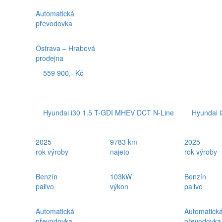
Automatická
převodovka
Ostrava – Hrabová
prodejna
559 900,- Kč
Hyundai i30 1.5 T-GDI MHEV DCT N-Line
Hyundai 
2025
9783 km
2025
rok výroby
najeto
rok výroby
Benzín
103kW
Benzín
palivo
výkon
palivo
Automatická
Automatick
převodovka
převodovka