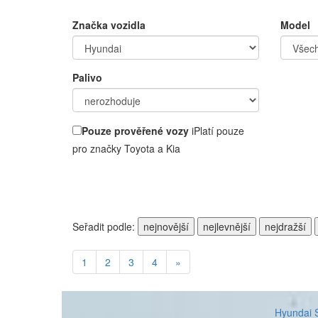
Značka vozidla
Model
Palivo
Pouze prověřené vozy
i
Platí pouze
pro značky Toyota a Kia
Seřadit podle:
nejnovější
nejlevnější
nejdražší
1
2
3
4
»
Hyundai 