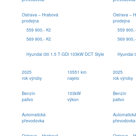
Ostrava – Hrabová
Ostrava – 
prodejna
prodejna
559 900,- Kč
559 900,-
569 900,- Kč
569 900,-
Hyundai i30 1.5 T-GDi 103kW DCT Style
Hyundai 
2025
10551 km
2025
rok výroby
najeto
rok výroby
Benzín
103kW
Benzín
palivo
výkon
palivo
Automatická
Automatick
převodovka
převodovka
Ostrava – Hrabová
Ostrava – 