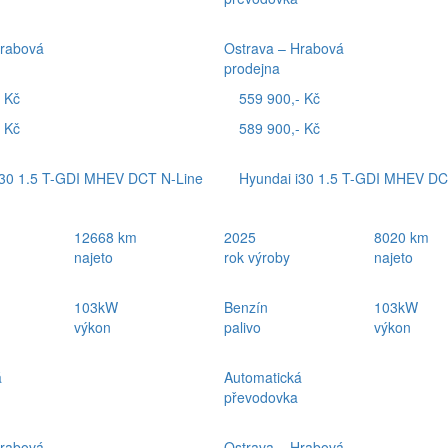
Hrabová
Ostrava – Hrabová
prodejna
 Kč
559 900,- Kč
 Kč
589 900,- Kč
i30 1.5 T-GDI MHEV DCT N-Line
Hyundai i30 1.5 T-GDI MHEV DC
12668 km
2025
8020 km
najeto
rok výroby
najeto
103kW
Benzín
103kW
výkon
palivo
výkon
á
Automatická
převodovka
Hrabová
Ostrava – Hrabová