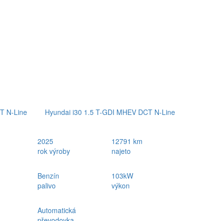
T N-Line
Hyundai i30 1.5 T-GDI MHEV DCT N-Line
2025
12791 km
rok výroby
najeto
Benzín
103kW
palivo
výkon
Automatická
převodovka