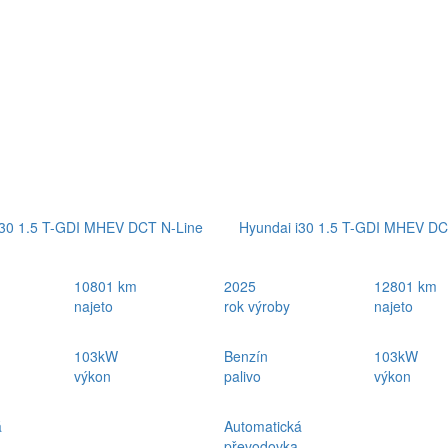
i30 1.5 T-GDI MHEV DCT N-Line
Hyundai i30 1.5 T-GDI MHEV DC
10801 km
2025
12801 km
najeto
rok výroby
najeto
103kW
Benzín
103kW
výkon
palivo
výkon
á
Automatická
převodovka