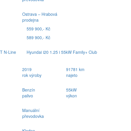
Ostrava – Hrabová
prodejna
559 900,- Kč
589 900,- Kč
T N-Line
Hyundai i20 1.25 i 55kW Family+ Club
2019
91781 km
rok výroby
najeto
Benzín
55kW
palivo
výkon
Manuální
převodovka
Kladno