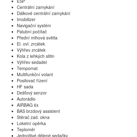
ESP
Centrální zamykání
Dálkové centrální zamykání
Imobilizer
Navigační systém
Palubní počítač
Přední mlhová světla
El. ovl. zrcátek
Výhřev zrcátek
Kola z lehkých slitin
Výhřev sedadel
Tempomat
Multifunkční volant
Posilovač řízení
HF sada
Dešťový senzor
Autorádio
AIRBAG 6x
BAS brzdový assistent
Stěrač zad. okna
Loketní opěrka
Teploměr
Jednotlivé dělené sedačky