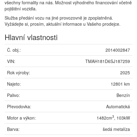
všechny formality na nás. Možnost výhodného financování včetně
pojištění vozidla.
Služba předání vozu na jiné provozovně je zpoplatněná.
Vyžádejte si, prosím, aktuální informace u Vašeho prodejce.
Hlavní vlastnosti
Č. obj.:
2014002847
VIN:
TMAH181D6SJ187259
Rok výroby:
2025
Najeto:
12801 km
Palivo:
Benzín
Převodovka:
Automatická
3
Motor a výkon:
1482cm
, 103kW
Barva:
šedá metalíza