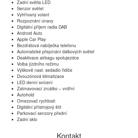
Zadní světla LED
Senzor světel
Vyhřívaný volant
Rozpoznání únavy
Digitální příjem radia DAB
Android Auto
Apple Car Play
Bezdrátová nabíječka telefonu
Automatické přepínání dálkových světel
Deaktivace airbagu spolujezdce
Volba jízdního režimu
Výškově nast. sedadlo řidiče
Dvouzónová klimatizace
LED denní svícení
Zatmavovací zrcátko – vnitřní
Autohold
Omezovač rychlosti
Digitální přístrojový štít
Parkovací senzory přední
Zadní sklo
Kontakt