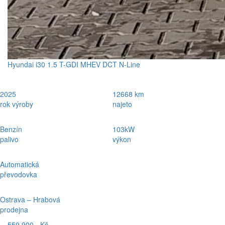
Hyundai i30 1.5 T-GDI MHEV DCT N-Line
2025
12668 km
rok výroby
najeto
Benzín
103kW
palivo
výkon
Automatická
převodovka
Ostrava – Hrabová
prodejna
559 900,- Kč