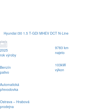
Hyundai i30 1.5 T-GDI MHEV DCT N-Line
9783 km
2025
najeto
rok výroby
103kW
Benzín
výkon
palivo
Automatická
převodovka
Ostrava – Hrabová
prodejna