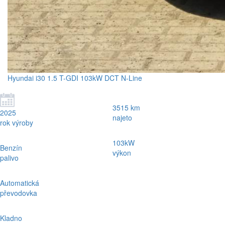
Hyundai i30 1.5 T-GDI 103kW DCT N-Line
3515 km
2025
najeto
rok výroby
103kW
Benzín
výkon
palivo
Automatická
převodovka
Kladno