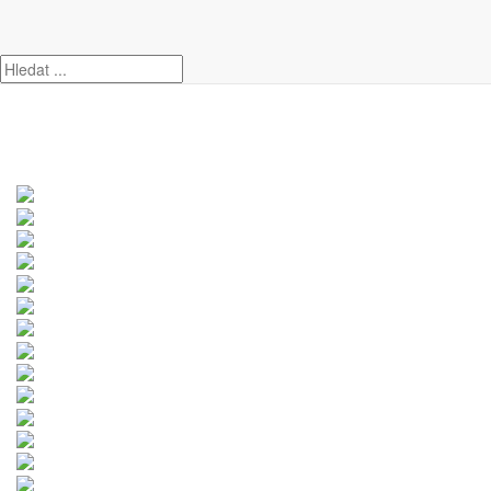
Úvod
Hyundai
i30
Hyundai i30 1.5 T-GDI MHEV DCT N-Line