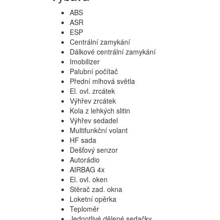
ABS
ASR
ESP
Centrální zamykání
Dálkové centrální zamykání
Imobilizer
Palubní počítač
Přední mlhová světla
El. ovl. zrcátek
Výhřev zrcátek
Kola z lehkých slitin
Výhřev sedadel
Multifunkční volant
HF sada
Dešťový senzor
Autorádio
AIRBAG 4x
El. ovl. oken
Stěrač zad. okna
Loketní opěrka
Teploměr
Jednotlivé dělené sedačky