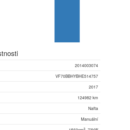
stnosti
2014003074
VF70BBHYBHE514757
2017
124982 km
Nafta
Manuální
3
1560cm
, 73kW