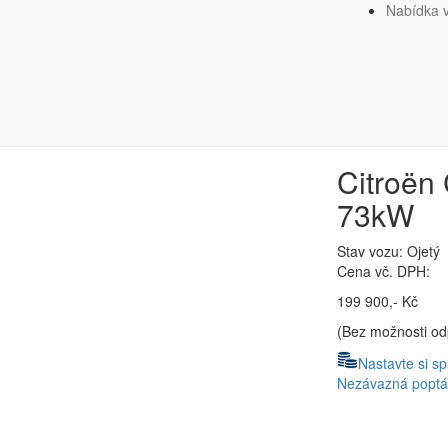
Nabídka 
.6 BlueHDi 73kW
Citroën
73kW
Stav vozu: Ojetý
Cena vč. DPH:
199 900,- Kč
(Bez možnosti o
Nastavte si sp
Nezávazná poptá