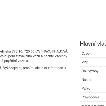
Hlavní vla
rmelínská 773/10, 720 00 OSTRAVA-HRABOVÁ.
Č. obj.:
 vykoupení stávajícího vozu a nechte všechny
ě pojištění vozidla.
VIN:
. Vyžádejte si, prosím, aktuální informace u
Rok výroby:
Najeto:
Palivo:
Převodovka:
Motor a výkon: