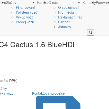
vozů
Služby
Kariéra
O nás
Kontakty
Porovná
Financování
O společnosti
Pojištění vozů
Pro média
Výkup vozů
Reklamační řád
Prodej vozů
Partneři
Aktuality
 C4 Cactus 1.6 BlueHDi
dpočtu DPH)
látky
vka vozu
Kontaktovat prodejce