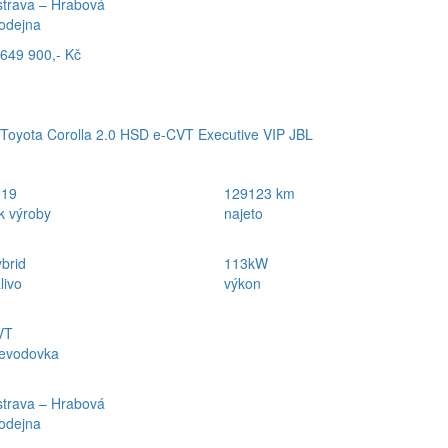
trava – Hrabová
odejna
649 900,- Kč
Toyota Corolla 2.0 HSD e-CVT Executive VIP JBL
019
129123 km
k výroby
najeto
brid
113kW
livo
výkon
VT
evodovka
trava – Hrabová
odejna