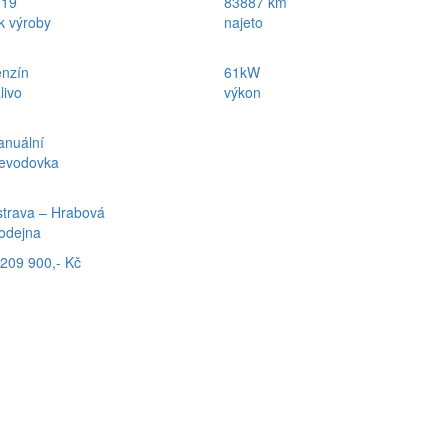
019
83887 km
k výroby
najeto
nzín
61kW
livo
výkon
nuální
evodovka
trava – Hrabová
odejna
209 900,- Kč