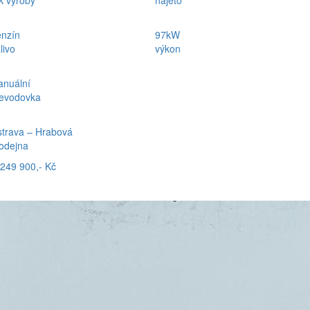
k výroby
najeto
nzín
97kW
livo
výkon
nuální
evodovka
trava – Hrabová
odejna
249 900,- Kč