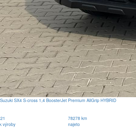
Suzuki SX4 S-cross 1,4 BoosterJet Premium AllGrip HYBRID
021
78278 km
k výroby
najeto