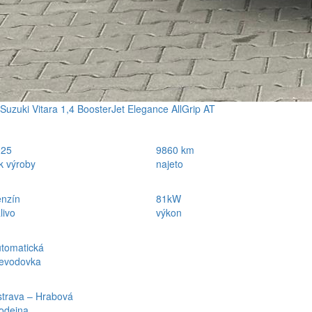
Suzuki Vitara 1,4 BoosterJet Elegance AllGrip AT
025
9860 km
k výroby
najeto
nzín
81kW
livo
výkon
tomatická
evodovka
trava – Hrabová
odejna