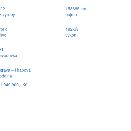
022
158685 km
k výroby
najeto
brid
182kW
livo
výkon
VT
evodovka
trava – Hrabová
odejna
1 049 900,- Kč