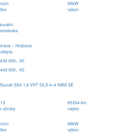
nzín
95kW
livo
výkon
nuální
evodovka
trava – Hrabová
odejna
439 900,- Kč
449 900,- Kč
Suzuki SX4 1.6 VVT GLX 4×4 NAVI SE
013
85354 km
k výroby
najeto
nzín
88kW
livo
výkon