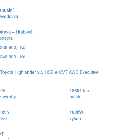
nuální
evodovka
trava – Hrabová
odejna
239 900,- Kč
249 900,- Kč
Toyota Highlander 2.5 HSD e-CVT AWD Executive
025
18691 km
k výroby
najeto
nzín
182kW
livo
výkon
VT