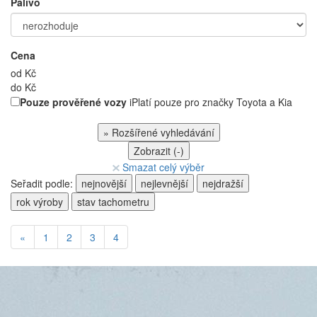
Palivo
Cena
od
Kč
do
Kč
Pouze prověřené vozy
i
Platí pouze pro značky Toyota a Kia
»
Rozšířené vyhledávání
Zobrazit (
-
)
Smazat celý výběr
Seřadit podle:
nejnovější
nejlevnější
nejdražší
rok výroby
stav tachometru
«
1
2
3
4