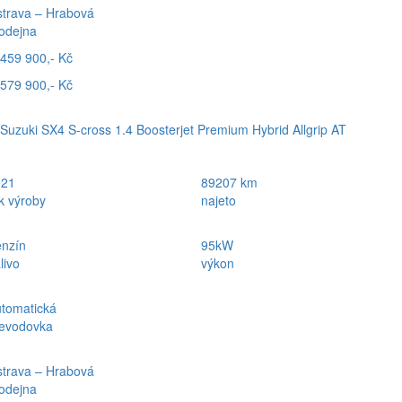
trava – Hrabová
odejna
459 900,- Kč
579 900,- Kč
Suzuki SX4 S-cross 1.4 Boosterjet Premium Hybrid Allgrip AT
021
89207 km
k výroby
najeto
nzín
95kW
livo
výkon
tomatická
evodovka
trava – Hrabová
odejna