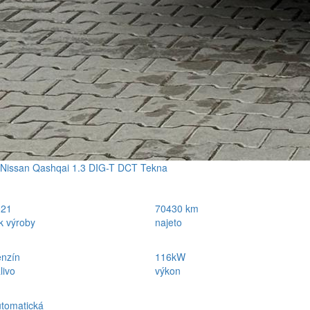
Nissan Qashqai 1.3 DIG-T DCT Tekna
021
70430 km
k výroby
najeto
nzín
116kW
livo
výkon
tomatická