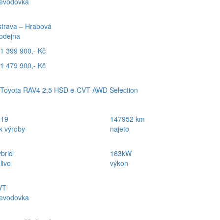
evodovka
trava – Hrabová
odejna
1 399 900,- Kč
1 479 900,- Kč
Toyota RAV4 2.5 HSD e-CVT AWD Selection
019
147952 km
k výroby
najeto
brid
163kW
livo
výkon
VT
evodovka