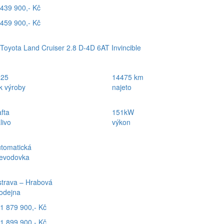
439 900,- Kč
459 900,- Kč
Toyota Land Cruiser 2.8 D-4D 6AT Invincible
025
14475 km
k výroby
najeto
fta
151kW
livo
výkon
tomatická
evodovka
trava – Hrabová
odejna
1 879 900,- Kč
1 899 900,- Kč