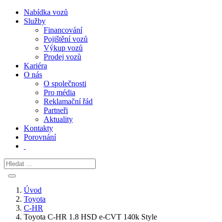
Nabídka vozů
Služby
Financování
Pojištění vozů
Výkup vozů
Prodej vozů
Kariéra
O nás
O společnosti
Pro média
Reklamační řád
Partneři
Aktuality
Kontakty
Porovnání
Úvod
Toyota
C-HR
Toyota C-HR 1.8 HSD e-CVT 140k Style