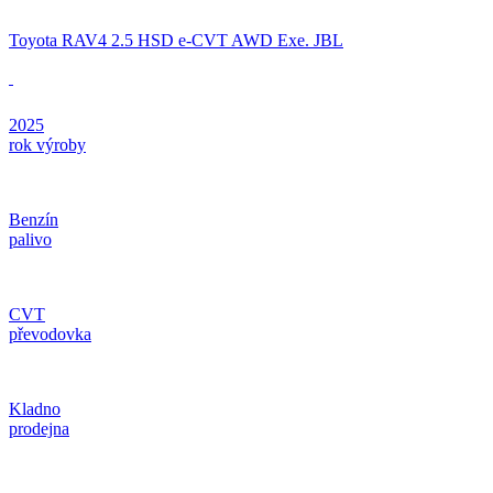
Toyota RAV4 2.5 HSD e-CVT AWD Exe. JBL
2025
rok výroby
Benzín
palivo
CVT
převodovka
Kladno
prodejna