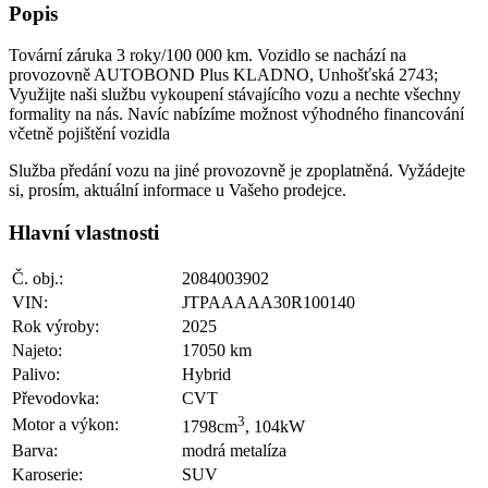
Popis
Tovární záruka 3 roky/100 000 km. Vozidlo se nachází na
provozovně AUTOBOND Plus KLADNO, Unhošťská 2743;
Využijte naši službu vykoupení stávajícího vozu a nechte všechny
formality na nás. Navíc nabízíme možnost výhodného financování
včetně pojištění vozidla
Služba předání vozu na jiné provozovně je zpoplatněná. Vyžádejte
si, prosím, aktuální informace u Vašeho prodejce.
Hlavní vlastnosti
Č. obj.:
2084003902
VIN:
JTPAAAAA30R100140
Rok výroby:
2025
Najeto:
17050 km
Palivo:
Hybrid
Převodovka:
CVT
3
Motor a výkon:
1798cm
, 104kW
Barva:
modrá metalíza
Karoserie:
SUV