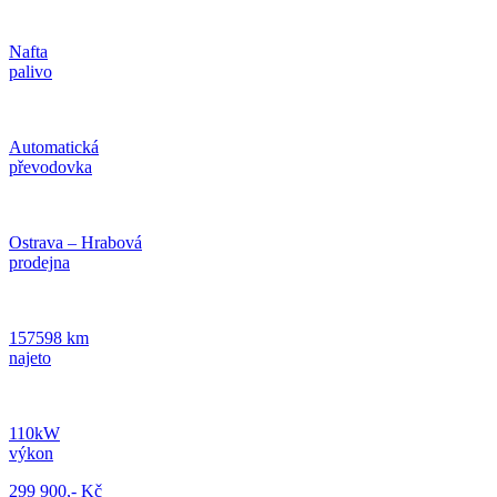
Nafta
palivo
Automatická
převodovka
Ostrava – Hrabová
prodejna
157598 km
najeto
110kW
výkon
299 900,- Kč