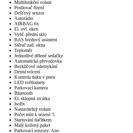
Multifunkční volant
Posilovač řízení
Dešťový senzor
Autorádio
AIRBAG 6x
El. ovl. oken
Vyhř. přední sklo
BAS brzdový assistent
Stěrač zad. okna
Teploměr
Jednotlivé dělené sedačky
Automatická převodovka
Bezklíčové odemykání
Denní svícení
Kontrola tlaku v pneu
LED světlomety
Parkovací kamera
Bluetooth
El. sklopná zrcátka
Isofix
Nastavitelný volant
Počet míst k sezení: 5
Startování tlačítkem
Malý kožený paket
Parkovací senzory: Ano