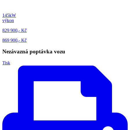
145kW
výkon
829 900,- Kč
869 900,- Kč
Nezávazná poptávka vozu
Tisk