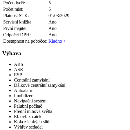
Počet dveří:
5
Počet míst:
5
Platnost STK:
01/03/2029
Servisní knížka:
Ano
První majitel:
Ano
Odpočet DPH:
Ano
Dostupnost na pobočce:
Kladno >
Výbava
ABS
ASR
ESP
Centrální zamykání
Dálkové centrální zamykání
Autoalarm
Imobilizer
Navigační systém
Palubní počítač
Přední mlhová světla
El. ovl. zrcátek
Kola z lehkých slitin
Výhřev sedadel