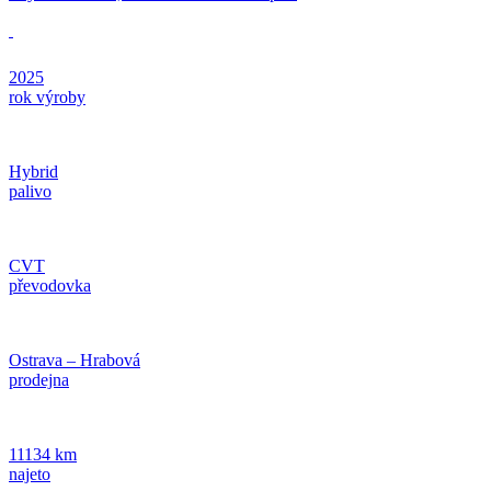
2025
rok výroby
Hybrid
palivo
CVT
převodovka
Ostrava – Hrabová
prodejna
11134 km
najeto