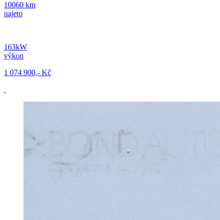
10060 km
najeto
163kW
výkon
1 074 900,- Kč