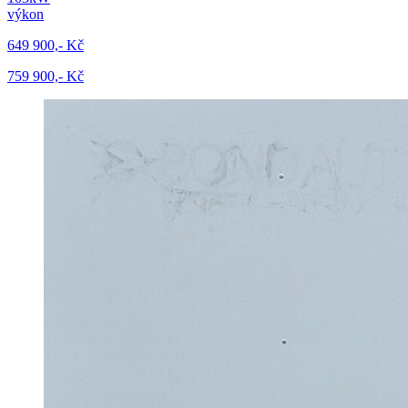
výkon
649 900,- Kč
759 900,- Kč