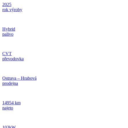
2025
rok výroby
Hybrid
palivo
CVT
převodovka
Ostrava – Hrabová
prodejna
14954 km
najeto
103kW