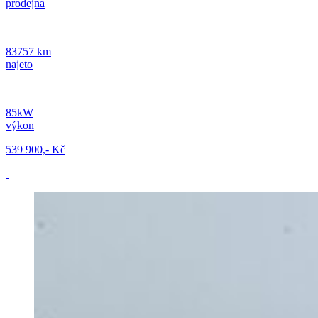
prodejna
83757 km
najeto
85kW
výkon
539 900,- Kč