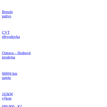
Benzín
palivo
CVT
převodovka
Ostrava – Hrabová
prodejna
66694 km
najeto
163kW
výkon
689 900,- Kč