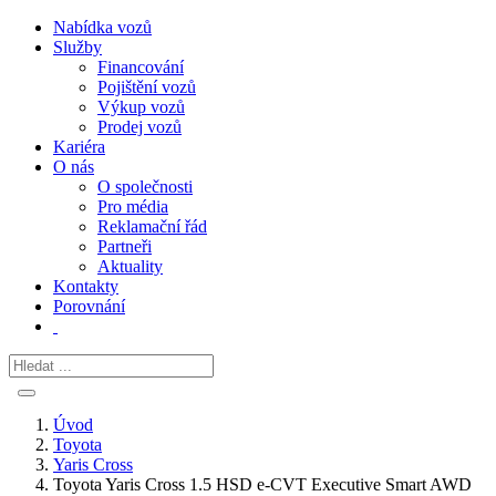
Nabídka vozů
Služby
Financování
Pojištění vozů
Výkup vozů
Prodej vozů
Kariéra
O nás
O společnosti
Pro média
Reklamační řád
Partneři
Aktuality
Kontakty
Porovnání
Úvod
Toyota
Yaris Cross
Toyota Yaris Cross 1.5 HSD e-CVT Executive Smart AWD