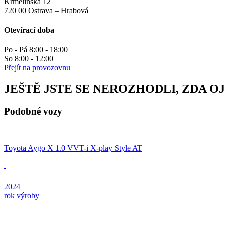
Krmelínská 12
720 00 Ostrava – Hrabová
Otevírací doba
Po - Pá 8:00 - 18:00
So 8:00 - 12:00
Přejít na provozovnu
JEŠTĚ JSTE SE NEROZHODLI, ZDA O
Podobné vozy
Toyota Aygo X 1.0 VVT-i X-play Style AT
2024
rok výroby