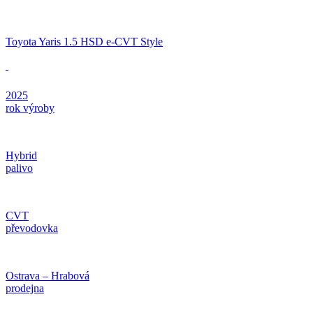
Toyota Yaris 1.5 HSD e-CVT Style
2025
rok výroby
Hybrid
palivo
CVT
převodovka
Ostrava – Hrabová
prodejna