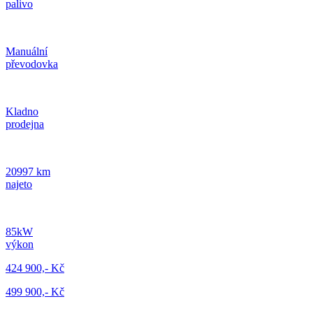
palivo
Manuální
převodovka
Kladno
prodejna
20997 km
najeto
85kW
výkon
424 900,- Kč
499 900,- Kč