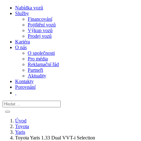
Nabídka vozů
Služby
Financování
Pojištění vozů
Výkup vozů
Prodej vozů
Kariéra
O nás
O společnosti
Pro média
Reklamační řád
Partneři
Aktuality
Kontakty
Porovnání
Úvod
Toyota
Yaris
Toyota Yaris 1.33 Dual VVT-i Selection