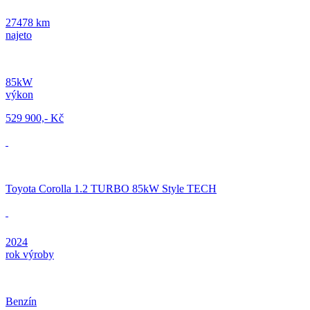
27478 km
najeto
85kW
výkon
529 900,- Kč
Toyota Corolla 1.2 TURBO 85kW Style TECH
2024
rok výroby
Benzín