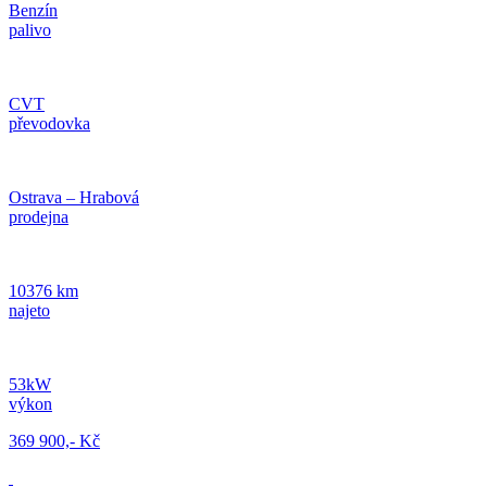
Benzín
palivo
CVT
převodovka
Ostrava – Hrabová
prodejna
10376 km
najeto
53kW
výkon
369 900,- Kč