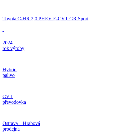
Toyota C-HR 2,0 PHEV E-CVT GR Sport
2024
rok výroby
Hybrid
palivo
CVT
převodovka
Ostrava – Hrabová
prodejna