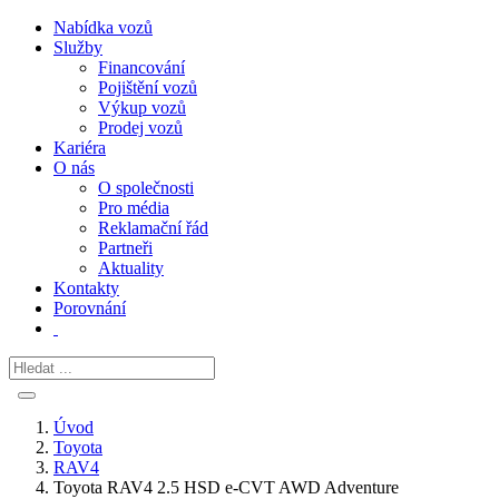
Nabídka vozů
Služby
Financování
Pojištění vozů
Výkup vozů
Prodej vozů
Kariéra
O nás
O společnosti
Pro média
Reklamační řád
Partneři
Aktuality
Kontakty
Porovnání
Úvod
Toyota
RAV4
Toyota RAV4 2.5 HSD e-CVT AWD Adventure