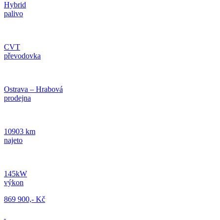
Hybrid
palivo
CVT
převodovka
Ostrava – Hrabová
prodejna
10903 km
najeto
145kW
výkon
869 900,- Kč