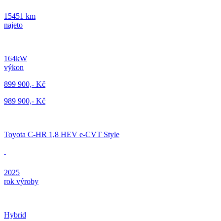
15451 km
najeto
164kW
výkon
899 900,- Kč
989 900,- Kč
Toyota C-HR 1,8 HEV e-CVT Style
2025
rok výroby
Hybrid