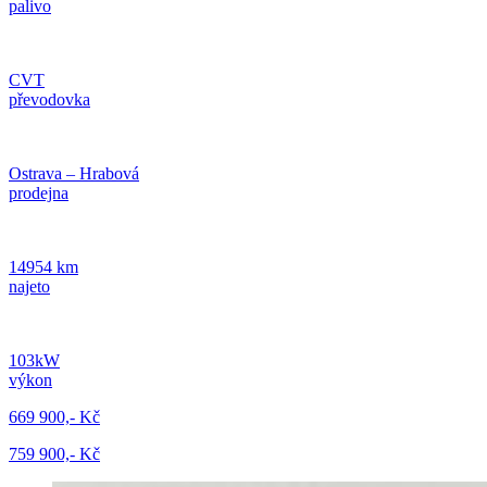
palivo
CVT
převodovka
Ostrava – Hrabová
prodejna
14954 km
najeto
103kW
výkon
669 900,- Kč
759 900,- Kč