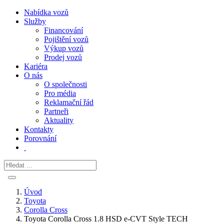
Nabídka vozů
Služby
Financování
Pojištění vozů
Výkup vozů
Prodej vozů
Kariéra
O nás
O společnosti
Pro média
Reklamační řád
Partneři
Aktuality
Kontakty
Porovnání
Úvod
Toyota
Corolla Cross
Toyota Corolla Cross 1.8 HSD e-CVT Style TECH