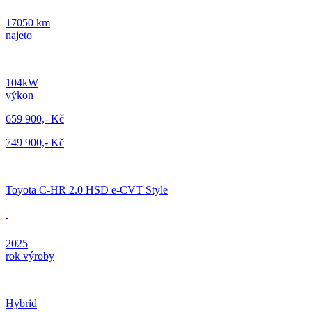
17050 km
najeto
104kW
výkon
659 900,- Kč
749 900,- Kč
Toyota C-HR 2.0 HSD e-CVT Style
2025
rok výroby
Hybrid