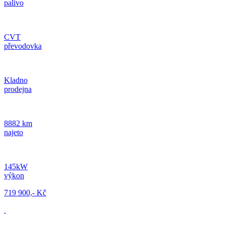
palivo
CVT
převodovka
Kladno
prodejna
8882 km
najeto
145kW
výkon
719 900,- Kč