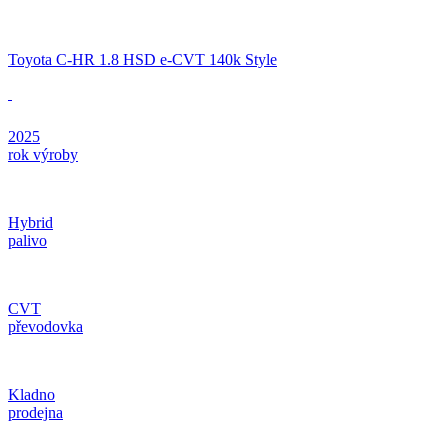
Toyota C-HR 1.8 HSD e-CVT 140k Style
2025
rok výroby
Hybrid
palivo
CVT
převodovka
Kladno
prodejna