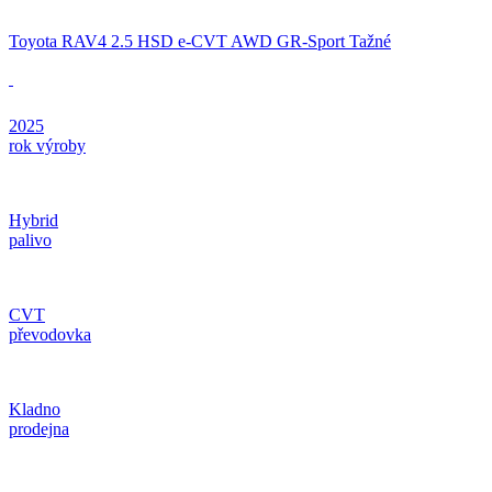
Toyota RAV4 2.5 HSD e-CVT AWD GR-Sport Tažné
2025
rok výroby
Hybrid
palivo
CVT
převodovka
Kladno
prodejna