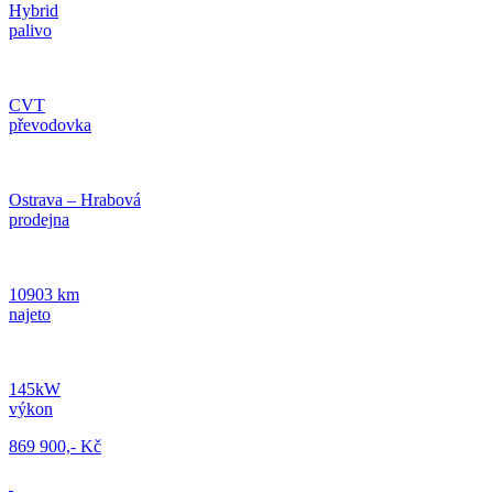
Hybrid
palivo
CVT
převodovka
Ostrava – Hrabová
prodejna
10903 km
najeto
145kW
výkon
869 900,- Kč