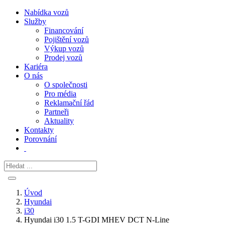
Nabídka vozů
Služby
Financování
Pojištění vozů
Výkup vozů
Prodej vozů
Kariéra
O nás
O společnosti
Pro média
Reklamační řád
Partneři
Aktuality
Kontakty
Porovnání
Úvod
Hyundai
i30
Hyundai i30 1.5 T-GDI MHEV DCT N-Line