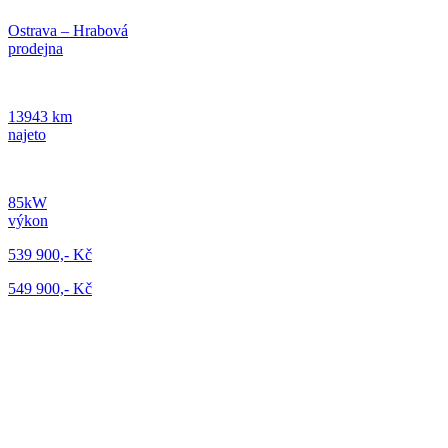
Ostrava – Hrabová
prodejna
13943 km
najeto
85kW
výkon
539 900,- Kč
549 900,- Kč