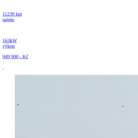
11239 km
najeto
163kW
výkon
949 900,- Kč