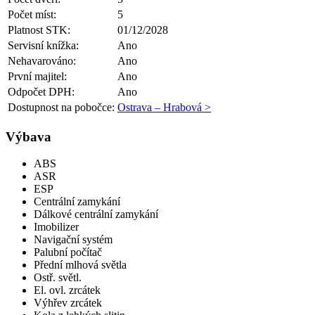
Počet míst:
5
Platnost STK:
01/12/2028
Servisní knížka:
Ano
Nehavarováno:
Ano
První majitel:
Ano
Odpočet DPH:
Ano
Dostupnost na pobočce:
Ostrava – Hrabová >
Výbava
ABS
ASR
ESP
Centrální zamykání
Dálkové centrální zamykání
Imobilizer
Navigační systém
Palubní počítač
Přední mlhová světla
Ostř. světl.
El. ovl. zrcátek
Výhřev zrcátek