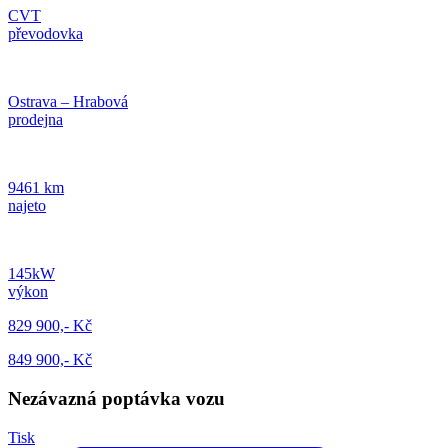
CVT
převodovka
Ostrava – Hrabová
prodejna
9461 km
najeto
145kW
výkon
829 900,- Kč
849 900,- Kč
Nezávazná poptávka vozu
Tisk