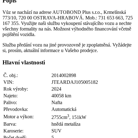
Popis
Vůz se nachází na adrese AUTOBOND Plus s.r.o., Krmelínská
773/10, 720 00 OSTRAVA-HRABOVÁ. Mob.: 731 653 663, 725
167 355. Využijte naši službu vykoupení stávajícího vozu a nechte
všechny formality na nás. Možnost výhodného financování včetně
pojištění vozidla.
Služba předání vozu na jiné provozovně je zpoplatněná. Vyžádejte
si, prosím, aktuální informace u Vašeho prodejce.
Hlavní vlastnosti
Č. obj.:
2014002898
VIN:
JTEARDAJ105005182
Rok výroby:
2024
Najeto:
40058 km
Palivo:
Nafta
Převodovka:
Automatická
3
Motor a výkon:
2755cm
, 151kW
Barva:
hnědá metalíza
Karoserie:
SUV
Počet dveří:
5