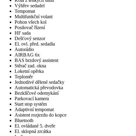
Kola z lehkých slitin
Výhřev sedadel
Tempomat
Multifunkční volant
Pohon všech kol
Posilovač řízení
HF sada
Dešťový senzor
El. ovl. před. sedadla
Autorádio
AIRBAG 6x
BAS brzdový assistent
Stěrač zad. okna
Loketní opěrka
Teploměr
Jednotlivé dělené sedačky
Automatická převodovka
Bezklíčové odemykání
Parkovací kamera
Start stop systém
Adaptivní tempomat
Asistent rozjezdu do kopce
Bluetooth
El. ovládané 5. dveře
El. sklopná zrcátka