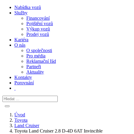
Nabídka vozů
Služby
Financování
Pojištění vozů
Výkup vozů
Prodej vozů
Kariéra
O nás
O společnosti
Pro média
Reklamační řád
Partneři
Aktuality
Kontakty
Porovnání
Úvod
Toyota
Land Cruiser
Toyota Land Cruiser 2.8 D-4D 6AT Invincible