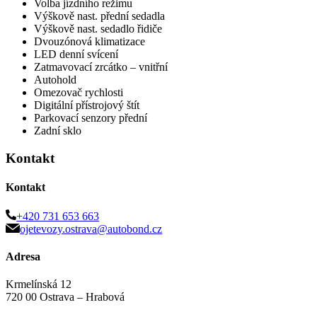
Volba jízdního režimu
Výškově nast. přední sedadla
Výškově nast. sedadlo řidiče
Dvouzónová klimatizace
LED denní svícení
Zatmavovací zrcátko – vnitřní
Autohold
Omezovač rychlosti
Digitální přístrojový štít
Parkovací senzory přední
Zadní sklo
Kontakt
Kontakt
+420 731 653 663
ojetevozy.ostrava@autobond.cz
Adresa
Krmelínská 12
720 00 Ostrava – Hrabová