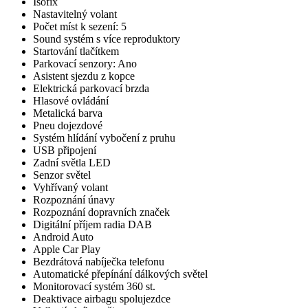
Isofix
Nastavitelný volant
Počet míst k sezení: 5
Sound systém s více reproduktory
Startování tlačítkem
Parkovací senzory: Ano
Asistent sjezdu z kopce
Elektrická parkovací brzda
Hlasové ovládání
Metalická barva
Pneu dojezdové
Systém hlídání vybočení z pruhu
USB připojení
Zadní světla LED
Senzor světel
Vyhřívaný volant
Rozpoznání únavy
Rozpoznání dopravních značek
Digitální příjem radia DAB
Android Auto
Apple Car Play
Bezdrátová nabíječka telefonu
Automatické přepínání dálkových světel
Monitorovací systém 360 st.
Deaktivace airbagu spolujezdce