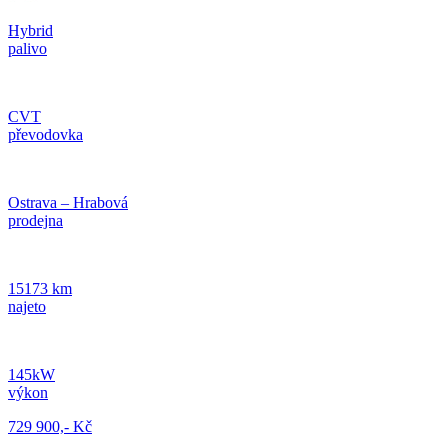
Hybrid
palivo
CVT
převodovka
Ostrava – Hrabová
prodejna
15173 km
najeto
145kW
výkon
729 900,- Kč