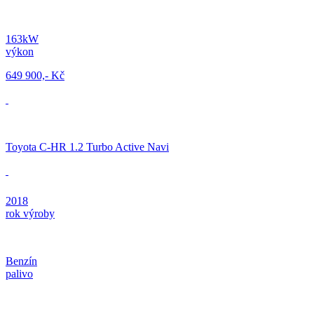
163kW
výkon
649 900,- Kč
Toyota C-HR 1.2 Turbo Active Navi
2018
rok výroby
Benzín
palivo