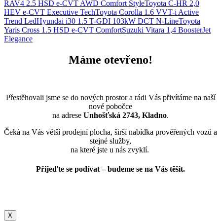
RAV4 2.5 HSD e-CVT AWD Comfort Style
Toyota C-HR 2,0
HEV e-CVT Executive Tech
Toyota Corolla 1.6 VVT-i Active
Trend Led
Hyundai i30 1.5 T-GDI 103kW DCT N-Line
Toyota
Yaris Cross 1.5 HSD e-CVT Comfort
Suzuki Vitara 1,4 BoosterJet
Elegance
Máme otevřeno!
Přestěhovali jsme se do nových prostor a rádi Vás přivítáme na naší
nové pobočce
na adrese
Unhošťská 2743, Kladno
.
Čeká na Vás větší prodejní plocha, širší nabídka prověřených vozů a
stejné služby,
na které jste u nás zvyklí.
Přijeďte se podívat – budeme se na Vás těšit.
X