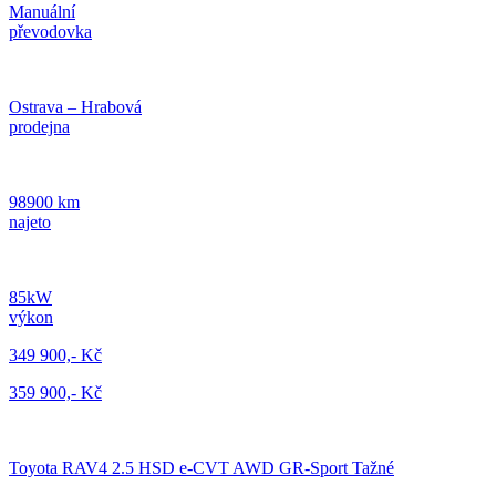
Manuální
převodovka
Ostrava – Hrabová
prodejna
98900 km
najeto
85kW
výkon
349 900,- Kč
359 900,- Kč
Toyota RAV4 2.5 HSD e-CVT AWD GR-Sport Tažné