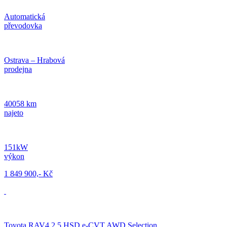
Automatická
převodovka
Ostrava – Hrabová
prodejna
40058 km
najeto
151kW
výkon
1 849 900,- Kč
Toyota RAV4 2.5 HSD e-CVT AWD Selection