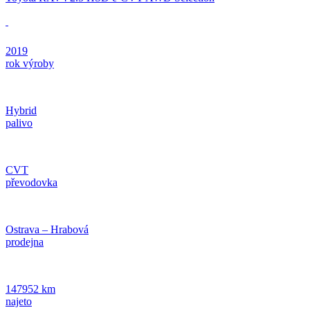
2019
rok výroby
Hybrid
palivo
CVT
převodovka
Ostrava – Hrabová
prodejna
147952 km
najeto