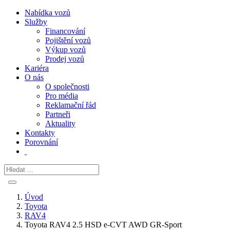
Nabídka vozů
Služby
Financování
Pojištění vozů
Výkup vozů
Prodej vozů
Kariéra
O nás
O společnosti
Pro média
Reklamační řád
Partneři
Aktuality
Kontakty
Porovnání
Úvod
Toyota
RAV4
Toyota RAV4 2.5 HSD e-CVT AWD GR-Sport