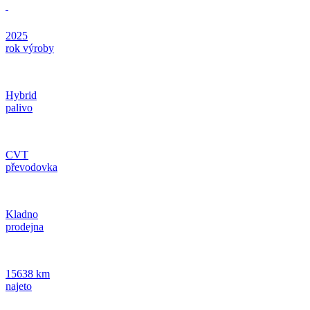
2025
rok výroby
Hybrid
palivo
CVT
převodovka
Kladno
prodejna
15638 km
najeto