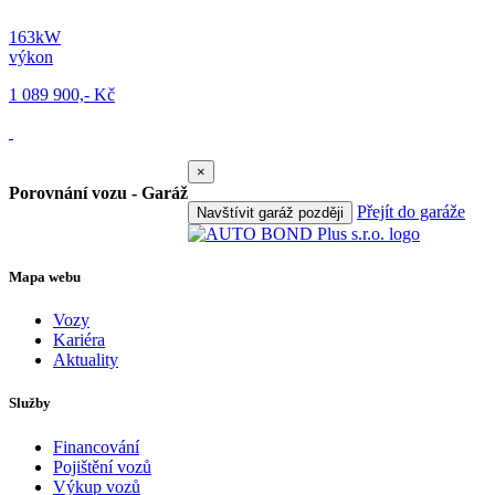
163kW
výkon
1 089 900,- Kč
×
Porovnání vozu - Garáž
Přejít do garáže
Navštívit garáž později
Mapa webu
Vozy
Kariéra
Aktuality
Služby
Financování
Pojištění vozů
Výkup vozů