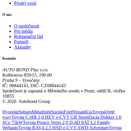
Prodej vozů
O nás
O společnosti
Pro média
Reklamační řád
Partneři
Aktuality
Kontakt
AUTO BOND Plus s.r.o.
Kolbenova 859/15, 190 00
Praha 9 – Vysočany
IČ: 08844143, DIČ: CZ08844143
Společnost je zapsaná u Městského soudu v Praze, oddíl B, vložka
10855
© 2026 Autobond Group
Otevřít nastavení preferencí cookies.
Hyundai
Subaru
Mitsubishi
Suzuki
Ford
Nissan
Kia
Toyota
Ojeté
vozy
Toyota C-HR 2,0 HEV e-CVT GR Sport
Dacia Dokker 1.6
SCe 75kW
Toyota Proace Verso 2,0 D-4D 8AT L2 Family
Webasto
Toyota RAV4 2.5 HSD e-CVT AWD Adventure
Toyota