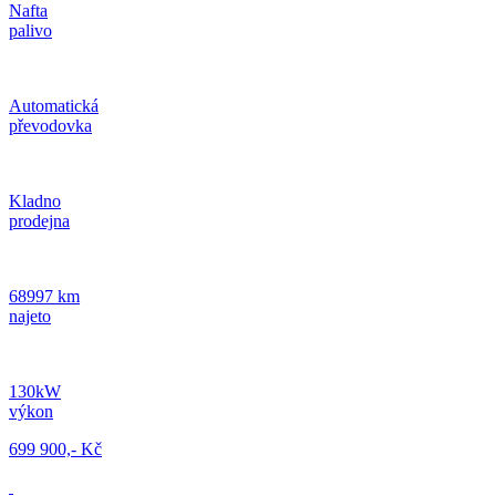
Nafta
palivo
Automatická
převodovka
Kladno
prodejna
68997 km
najeto
130kW
výkon
699 900,- Kč