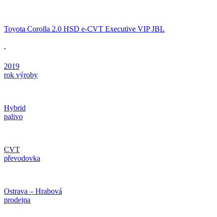
Toyota Corolla 2.0 HSD e-CVT Executive VIP JBL
2019
rok výroby
Hybrid
palivo
CVT
převodovka
Ostrava – Hrabová
prodejna