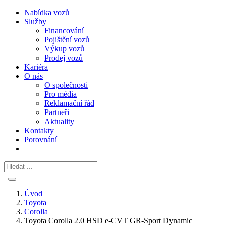
Nabídka vozů
Služby
Financování
Pojištění vozů
Výkup vozů
Prodej vozů
Kariéra
O nás
O společnosti
Pro média
Reklamační řád
Partneři
Aktuality
Kontakty
Porovnání
Úvod
Toyota
Corolla
Toyota Corolla 2.0 HSD e-CVT GR-Sport Dynamic