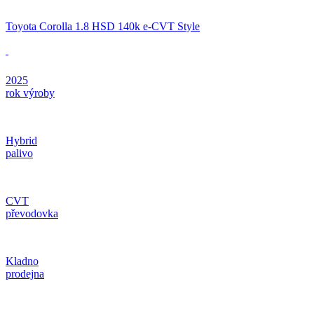
Toyota Corolla 1.8 HSD 140k e-CVT Style
2025
rok výroby
Hybrid
palivo
CVT
převodovka
Kladno
prodejna