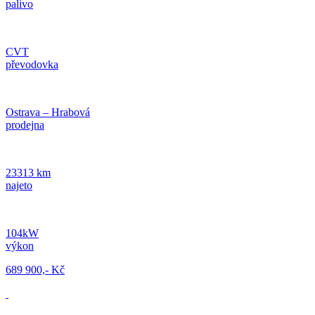
palivo
CVT
převodovka
Ostrava – Hrabová
prodejna
23313 km
najeto
104kW
výkon
689 900,- Kč