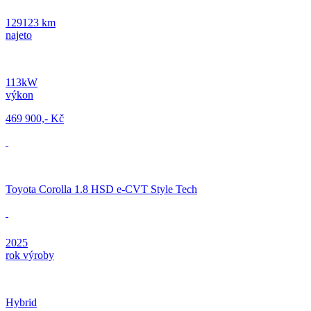
129123 km
najeto
113kW
výkon
469 900,- Kč
Toyota Corolla 1.8 HSD e-CVT Style Tech
2025
rok výroby
Hybrid