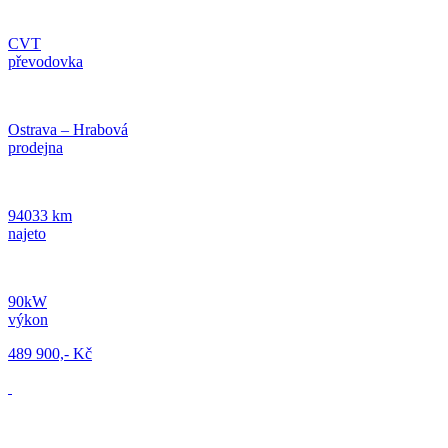
CVT
převodovka
Ostrava – Hrabová
prodejna
94033 km
najeto
90kW
výkon
489 900,- Kč