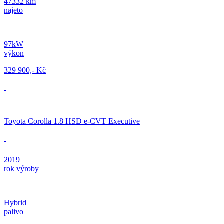
47332 km
najeto
97kW
výkon
329 900,- Kč
Toyota Corolla 1.8 HSD e-CVT Executive
2019
rok výroby
Hybrid
palivo