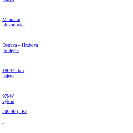
Manuální
převodovka
Ostrava – Hrabová
prodejna
180975 km
najeto
97kW
výkon
249 900,- Kč