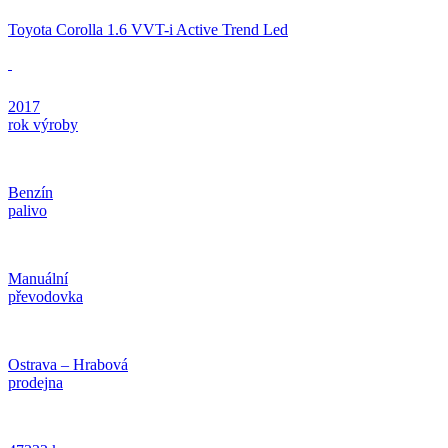
Toyota Corolla 1.6 VVT-i Active Trend Led
2017
rok výroby
Benzín
palivo
Manuální
převodovka
Ostrava – Hrabová
prodejna