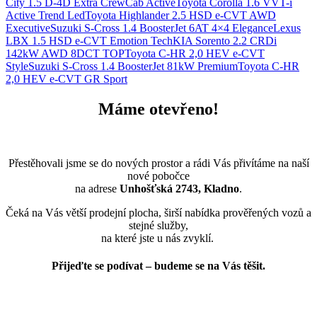
City 1.5 D-4D Extra CrewCab Active
Toyota Corolla 1.6 VVT-i
Active Trend Led
Toyota Highlander 2.5 HSD e-CVT AWD
Executive
Suzuki S-Cross 1.4 BoosterJet 6AT 4×4 Elegance
Lexus
LBX 1.5 HSD e-CVT Emotion Tech
KIA Sorento 2.2 CRDi
142kW AWD 8DCT TOP
Toyota C-HR 2,0 HEV e-CVT
Style
Suzuki S-Cross 1.4 BoosterJet 81kW Premium
Toyota C-HR
2,0 HEV e-CVT GR Sport
Máme otevřeno!
Přestěhovali jsme se do nových prostor a rádi Vás přivítáme na naší
nové pobočce
na adrese
Unhošťská 2743, Kladno
.
Čeká na Vás větší prodejní plocha, širší nabídka prověřených vozů a
stejné služby,
na které jste u nás zvyklí.
Přijeďte se podívat – budeme se na Vás těšit.