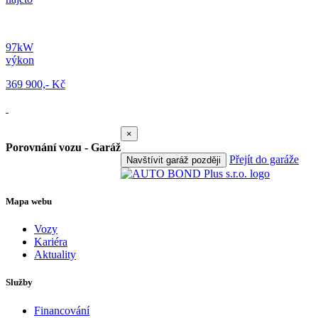
97kW
výkon
369 900,- Kč
×
Porovnání vozu - Garáž
Přejít do garáže
Navštívit garáž později
Mapa webu
Vozy
Kariéra
Aktuality
Služby
Financování