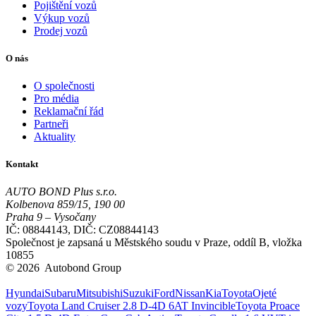
Pojištění vozů
Výkup vozů
Prodej vozů
O nás
O společnosti
Pro média
Reklamační řád
Partneři
Aktuality
Kontakt
AUTO BOND Plus s.r.o.
Kolbenova 859/15, 190 00
Praha 9 – Vysočany
IČ: 08844143, DIČ: CZ08844143
Společnost je zapsaná u Městského soudu v Praze, oddíl B, vložka
10855
© 2026 Autobond Group
Otevřít nastavení preferencí cookies.
Hyundai
Subaru
Mitsubishi
Suzuki
Ford
Nissan
Kia
Toyota
Ojeté
vozy
Toyota Land Cruiser 2.8 D-4D 6AT Invincible
Toyota Proace