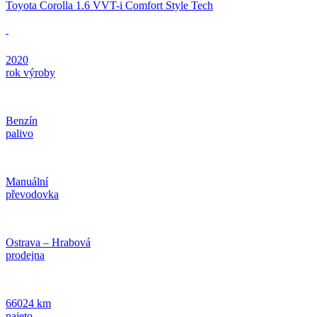
Toyota Corolla 1.6 VVT-i Comfort Style Tech
2020
rok výroby
Benzín
palivo
Manuální
převodovka
Ostrava – Hrabová
prodejna
66024 km
najeto