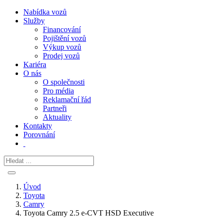
Nabídka vozů
Služby
Financování
Pojištění vozů
Výkup vozů
Prodej vozů
Kariéra
O nás
O společnosti
Pro média
Reklamační řád
Partneři
Aktuality
Kontakty
Porovnání
Úvod
Toyota
Camry
Toyota Camry 2.5 e-CVT HSD Executive