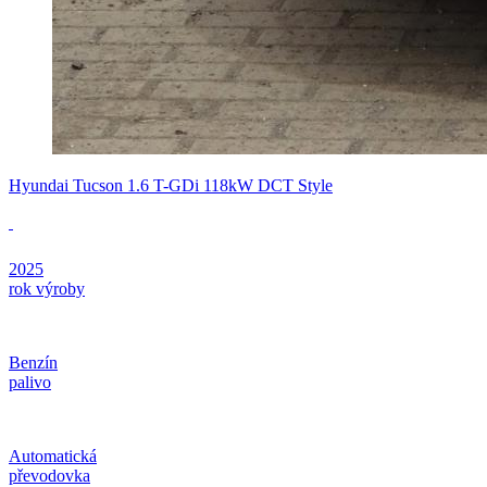
Hyundai Tucson 1.6 T-GDi 118kW DCT Style
2025
rok výroby
Benzín
palivo
Automatická
převodovka