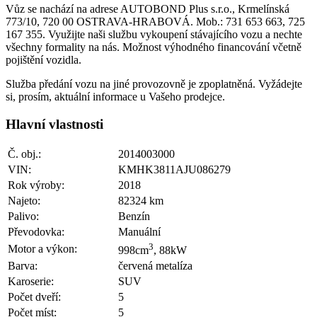
Vůz se nachází na adrese AUTOBOND Plus s.r.o., Krmelínská
773/10, 720 00 OSTRAVA-HRABOVÁ. Mob.: 731 653 663, 725
167 355. Využijte naši službu vykoupení stávajícího vozu a nechte
všechny formality na nás. Možnost výhodného financování včetně
pojištění vozidla.
Služba předání vozu na jiné provozovně je zpoplatněná. Vyžádejte
si, prosím, aktuální informace u Vašeho prodejce.
Hlavní vlastnosti
Č. obj.:
2014003000
VIN:
KMHK3811AJU086279
Rok výroby:
2018
Najeto:
82324 km
Palivo:
Benzín
Převodovka:
Manuální
3
Motor a výkon:
998cm
, 88kW
Barva:
červená metalíza
Karoserie:
SUV
Počet dveří:
5
Počet míst:
5