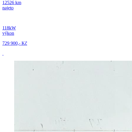
12526 km
najeto
118kW
výkon
729 900,- Kč