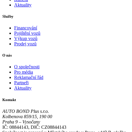
Aktuality
Služby
Financování
Pojištění vozů
Výkup vozů
Prodej vozů
O nás
O společnosti
Pro média
Reklamační řád
Partneři
Aktuality
Kontakt
AUTO BOND Plus s.r.o.
Kolbenova 859/15, 190 00
Praha 9 – Vysočany
IČ: 08844143, DIČ: CZ08844143