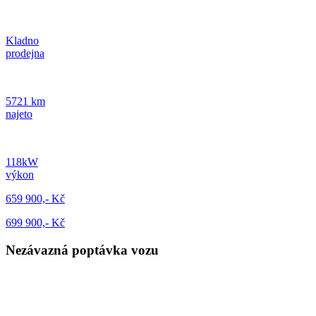
Kladno
prodejna
5721 km
najeto
118kW
výkon
659 900,- Kč
699 900,- Kč
Nezávazná poptávka vozu