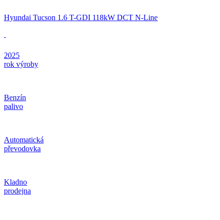
Hyundai Tucson 1.6 T-GDI 118kW DCT N-Line
2025
rok výroby
Benzín
palivo
Automatická
převodovka
Kladno
prodejna