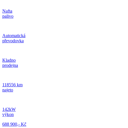
Nafta
palivo
Automatická
převodovka
Kladno
prodejna
118556 km
najeto
142kW
výkon
688 900,- Kč