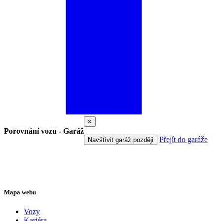
×
Porovnání vozu - Garáž
Přejít do garáže
Navštívit garáž později
Mapa webu
Vozy
Kariéra