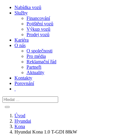
Nabídka vozů
Služby
Financování
Pojištění vozů
Výkup vozů
Prodej vozů
Kariéra
O nás
O společnosti
Pro média
Reklamační řád
Partneři
Aktuality
Kontakty
Porovnání
Úvod
Hyundai
Kona
Hyundai Kona 1.0 T-GDI 88kW