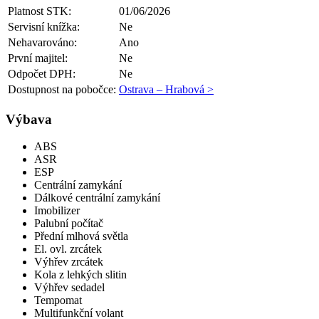
Platnost STK:
01/06/2026
Servisní knížka:
Ne
Nehavarováno:
Ano
První majitel:
Ne
Odpočet DPH:
Ne
Dostupnost na pobočce:
Ostrava – Hrabová >
Výbava
ABS
ASR
ESP
Centrální zamykání
Dálkové centrální zamykání
Imobilizer
Palubní počítač
Přední mlhová světla
El. ovl. zrcátek
Výhřev zrcátek
Kola z lehkých slitin
Výhřev sedadel
Tempomat
Multifunkční volant