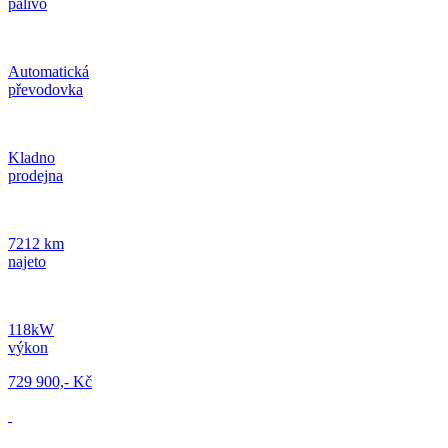
palivo
Automatická
převodovka
Kladno
prodejna
7212 km
najeto
118kW
výkon
729 900,- Kč