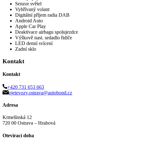
Senzor světel
Vyhřívaný volant
Digitální příjem radia DAB
Android Auto
Apple Car Play
Deaktivace airbagu spolujezdce
Výškově nast. sedadlo řidiče
LED denní svícení
Zadní sklo
Kontakt
Kontakt
+420 731 653 663
ojetevozy.ostrava@autobond.cz
Adresa
Krmelínská 12
720 00 Ostrava – Hrabová
Otevírací doba