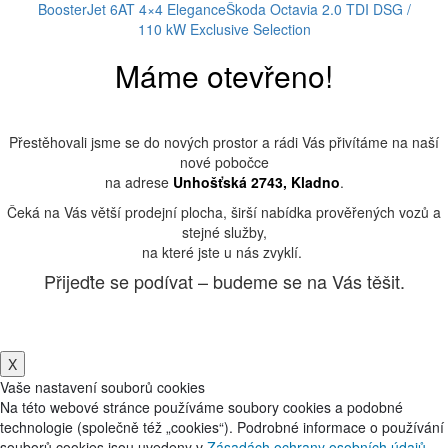
BoosterJet 6AT 4×4 Elegance
Škoda Octavia 2.0 TDI DSG /
110 kW Exclusive Selection
Máme otevřeno!
Přestěhovali jsme se do nových prostor a rádi Vás přivítáme na naší
nové pobočce
na adrese
Unhošťská 2743, Kladno
.
Čeká na Vás větší prodejní plocha, širší nabídka prověřených vozů a
stejné služby,
na které jste u nás zvyklí.
Přijeďte se podívat – budeme se na Vás těšit.
X
Vaše nastavení souborů cookies
Na této webové stránce používáme soubory cookies a podobné
technologie (společně též „cookies“). Podrobné informace o používání
souborů cookies jsou uvedeny v
Zásadách ochrany osobních údajů
.