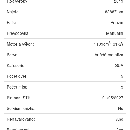
Rok výroby:
2019
Najeto:
83887 km
Palivo:
Benzín
Převodovka:
Manuální
3
Motor a výkon:
1199cm
, 61kW
Barva:
hnědá metalíza
Karoserie:
SUV
Počet dveří:
5
Počet míst:
5
Platnost STK:
01/05/2027
Servisní knížka:
Ne
Nehavarováno:
Ano
První majitel:
Ano