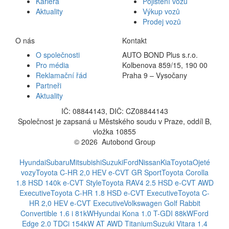
Kariéra
Pojištění vozů
Aktuality
Výkup vozů
Prodej vozů
O nás
Kontakt
O společnosti
AUTO BOND Plus s.r.o.
Pro média
Kolbenova 859/15, 190 00
Reklamační řád
Praha 9 – Vysočany
Partneři
Aktuality
IČ: 08844143, DIČ: CZ08844143
Společnost je zapsaná u Městského soudu v Praze, oddíl B,
vložka 10855
© 2026 Autobond Group
Otevřít nastavení preferencí cookies.
Hyundai
Subaru
Mitsubishi
Suzuki
Ford
Nissan
Kia
Toyota
Ojeté
vozy
Toyota C-HR 2,0 HEV e-CVT GR Sport
Toyota Corolla
1.8 HSD 140k e-CVT Style
Toyota RAV4 2.5 HSD e-CVT AWD
Executive
Toyota C-HR 1.8 HSD e-CVT Executive
Toyota C-
HR 2,0 HEV e-CVT Executive
Volkswagen Golf Rabbit
Convertible 1.6 i 81kW
Hyundai Kona 1.0 T-GDI 88kW
Ford
Edge 2.0 TDCi 154kW AT AWD Titanium
Suzuki Vitara 1.4