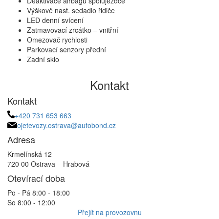
Deaktivace airbagu spolujezdce
Výškově nast. sedadlo řidiče
LED denní svícení
Zatmavovací zrcátko – vnitřní
Omezovač rychlosti
Parkovací senzory přední
Zadní sklo
Kontakt
Kontakt
+420 731 653 663
ojetevozy.ostrava@autobond.cz
Adresa
Krmelínská 12
720 00 Ostrava – Hrabová
Otevírací doba
Po - Pá 8:00 - 18:00
So 8:00 - 12:00
Přejít na provozovnu