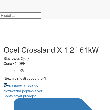
Úvod
Opel
Crossland X
Opel Crossland X 1.2 i 61kW
Opel Crossland X 1.2 i 61kW
Stav vozu: Ojetý
Cena vč. DPH:
209 900,- Kč
(Bez možnosti odpočtu DPH)
Nastavte si splátky
Nezávazná poptávka vozu
Kontaktovat prodejce