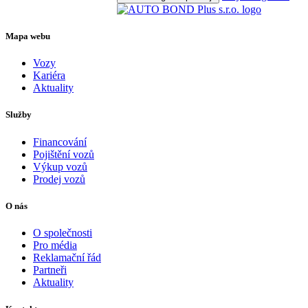
Mapa webu
Vozy
Kariéra
Aktuality
Služby
Financování
Pojištění vozů
Výkup vozů
Prodej vozů
O nás
O společnosti
Pro média
Reklamační řád
Partneři
Aktuality