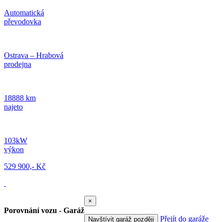
Automatická
převodovka
Ostrava – Hrabová
prodejna
18888 km
najeto
103kW
výkon
529 900,- Kč
×
Porovnání vozu - Garáž
Přejít do garáže
Navštívit garáž později