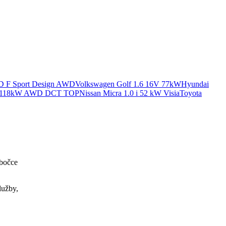
D F Sport Design AWD
Volkswagen Golf 1.6 16V 77kW
Hyundai
DI 118kW AWD DCT TOP
Nissan Micra 1.0 i 52 kW Visia
Toyota
obočce
lužby,