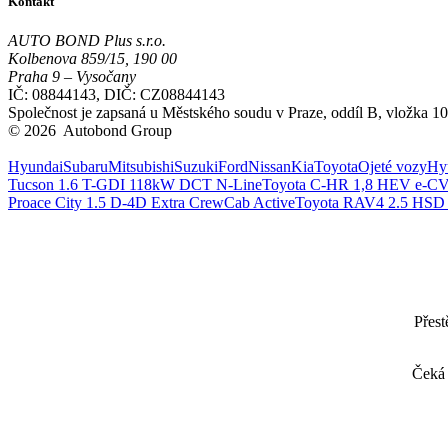
Kontakt
AUTO BOND Plus s.r.o.
Kolbenova 859/15, 190 00
Praha 9 – Vysočany
IČ: 08844143, DIČ: CZ08844143
Společnost je zapsaná u Městského soudu v Praze, oddíl B, vložka 1
© 2026 Autobond Group
Otevřít nastavení preferencí cookies.
Hyundai
Subaru
Mitsubishi
Suzuki
Ford
Nissan
Kia
Toyota
Ojeté vozy
Hy
Tucson 1.6 T-GDI 118kW DCT N-Line
Toyota C-HR 1,8 HEV e-CV
Proace City 1.5 D-4D Extra CrewCab Active
Toyota RAV4 2.5 HSD
Přest
Čeká 