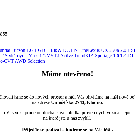
0855
undai Tucson 1.6 T-GDI 118kW DCT N-Line
Lexus UX 250h 2,0 HS
T Style
Toyota Yaris 1.5 VVT-i Active Trend
KIA Sportage 1.6 T-G
 e-CVT AWD Selection
Máme otevřeno!
ěhovali jsme se do nových prostor a rádi Vás přivítáme na naší nové p
na adrese
Unhošťská 2743, Kladno
.
na Vás větší prodejní plocha, širší nabídka prověřených vozů a stejné s
na které jste u nás zvyklí.
Přijeďte se podívat – budeme se na Vás těšit.