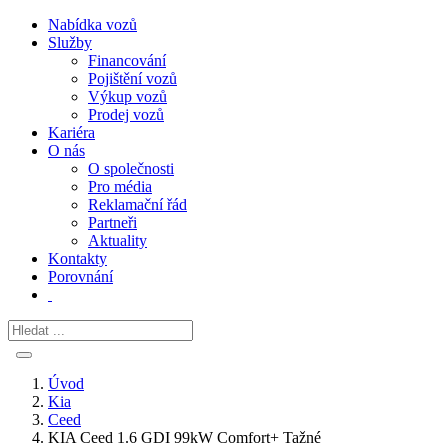
Nabídka vozů
Služby
Financování
Pojištění vozů
Výkup vozů
Prodej vozů
Kariéra
O nás
O společnosti
Pro média
Reklamační řád
Partneři
Aktuality
Kontakty
Porovnání
Úvod
Kia
Ceed
KIA Ceed 1.6 GDI 99kW Comfort+ Tažné