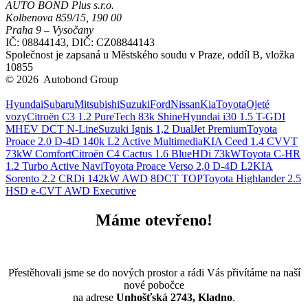
AUTO BOND Plus s.r.o.
Kolbenova 859/15, 190 00
Praha 9 – Vysočany
IČ: 08844143, DIČ: CZ08844143
Společnost je zapsaná u Městského soudu v Praze, oddíl B, vložka
10855
© 2026 Autobond Group
Otevřít nastavení preferencí cookies.
Hyundai
Subaru
Mitsubishi
Suzuki
Ford
Nissan
Kia
Toyota
Ojeté
vozy
Citroën C3 1.2 PureTech 83k Shine
Hyundai i30 1.5 T-GDI
MHEV DCT N-Line
Suzuki Ignis 1,2 DualJet Premium
Toyota
Proace 2.0 D-4D 140k L2 Active Multimedia
KIA Ceed 1.4 CVVT
73kW Comfort
Citroën C4 Cactus 1.6 BlueHDi 73kW
Toyota C-HR
1.2 Turbo Active Navi
Toyota Proace Verso 2,0 D-4D L2
KIA
Sorento 2.2 CRDi 142kW AWD 8DCT TOP
Toyota Highlander 2.5
HSD e-CVT AWD Executive
Máme otevřeno!
Přestěhovali jsme se do nových prostor a rádi Vás přivítáme na naší
nové pobočce
na adrese
Unhošťská 2743, Kladno
.