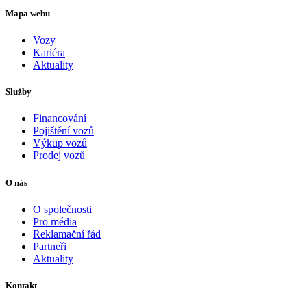
Mapa webu
Vozy
Kariéra
Aktuality
Služby
Financování
Pojištění vozů
Výkup vozů
Prodej vozů
O nás
O společnosti
Pro média
Reklamační řád
Partneři
Aktuality
Kontakt