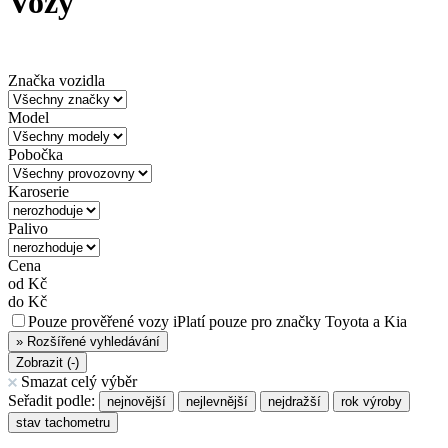
Vozy
Značka vozidla
Model
Pobočka
Karoserie
Palivo
Cena
od
Kč
do
Kč
Pouze prověřené vozy
i
Platí pouze pro značky Toyota a Kia
»
Rozšířené vyhledávání
Zobrazit (
-
)
Smazat celý výběr
Seřadit podle:
nejnovější
nejlevnější
nejdražší
rok výroby
stav tachometru