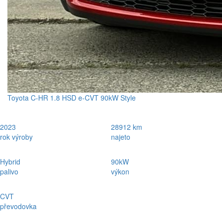
Toyota C-HR 1.8 HSD e-CVT 90kW Style
2023
28912 km
rok výroby
najeto
Hybrid
90kW
palivo
výkon
CVT
převodovka