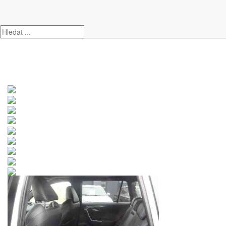
Úvod
Toyota
RAV4
Toyota RAV4 2.5 HSD e-CVT AWD Sel. Sky. Tažné