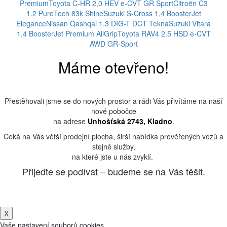
Premium
Toyota C-HR 2,0 HEV e-CVT GR Sport
Citroën C3
1.2 PureTech 83k Shine
Suzuki S-Cross 1,4 BoosterJet
Elegance
Nissan Qashqai 1.3 DIG-T DCT Tekna
Suzuki Vitara
1,4 BoosterJet Premium AllGrip
Toyota RAV4 2.5 HSD e-CVT
AWD GR-Sport
Máme otevřeno!
Přestěhovali jsme se do nových prostor a rádi Vás přivítáme na naší
nové pobočce
na adrese
Unhošťská 2743, Kladno
.
Čeká na Vás větší prodejní plocha, širší nabídka prověřených vozů a
stejné služby,
na které jste u nás zvyklí.
Přijeďte se podívat – budeme se na Vás těšit.
X
Vaše nastavení souborů cookies