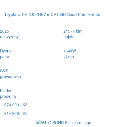
Toyota C-HR 2.0 PHEV e-CVT GR-Sport Premiere Ed.
2025
21577 km
rok výroby
najeto
Hybrid
164kW
palivo
výkon
CVT
převodovka
Kladno
prodejna
874 900,- Kč
914 900,- Kč