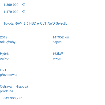
1 399 900,- Kč
1 479 900,- Kč
Toyota RAV4 2.5 HSD e-CVT AWD Selection
2019
147952 km
rok výroby
najeto
Hybrid
163kW
palivo
výkon
CVT
převodovka
Ostrava – Hrabová
prodejna
649 900,- Kč