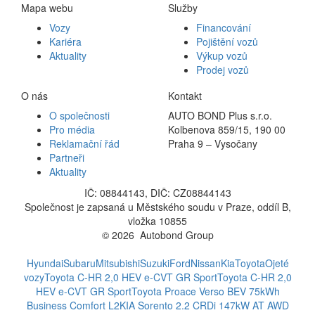
Mapa webu
Služby
Vozy
Financování
Kariéra
Pojištění vozů
Aktuality
Výkup vozů
Prodej vozů
O nás
Kontakt
O společnosti
AUTO BOND Plus s.r.o.
Pro média
Kolbenova 859/15, 190 00
Reklamační řád
Praha 9 – Vysočany
Partneři
Aktuality
IČ: 08844143, DIČ: CZ08844143
Společnost je zapsaná u Městského soudu v Praze, oddíl B,
vložka 10855
© 2026 Autobond Group
Otevřít nastavení preferencí cookies.
Hyundai
Subaru
Mitsubishi
Suzuki
Ford
Nissan
Kia
Toyota
Ojeté
vozy
Toyota C-HR 2,0 HEV e-CVT GR Sport
Toyota C-HR 2,0
HEV e-CVT GR Sport
Toyota Proace Verso BEV 75kWh
Business Comfort L2
KIA Sorento 2.2 CRDi 147kW AT AWD