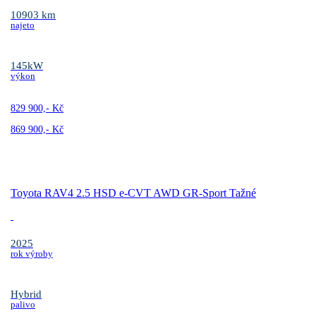
10903 km
najeto
145kW
výkon
829 900,- Kč
869 900,- Kč
Toyota RAV4 2.5 HSD e-CVT AWD GR-Sport Tažné
2025
rok výroby
Hybrid
palivo