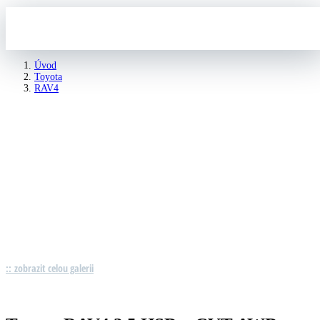
Úvod
Toyota
RAV4
Toyota RAV4 2.5 HSD e-CVT AWD Exe. Skyview
:: zobrazit celou galerii