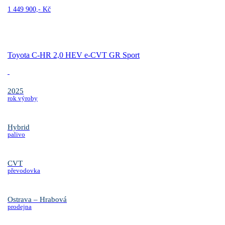
1 449 900,- Kč
Toyota C-HR 2,0 HEV e-CVT GR Sport
2025
rok výroby
Hybrid
palivo
CVT
převodovka
Ostrava – Hrabová
prodejna