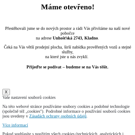
Máme otevřeno!
Přestěhovali jsme se do nových prostor a rádi Vás přivítáme na naší nové
pobočce
na adrese
Unhošťská 2743, Kladno
.
Čeká na Vás větší prodejní plocha, širší nabídka prověřených vozů a stejné
služby,
na které jste u nás zvyklí.
Přijeďte se podívat – budeme se na Vás těšit.
X
Vaše nastavení souborů cookies
Na této webové stránce používáme soubory cookies a podobné technologie
(společně též „cookies“). Podrobné informace o používání souborů cookies
jsou uvedeny v
Zásadách ochrany osobních údajů
.
Více informací
Pokud souhlasíte s použitím všech cookies (technických, analytických i