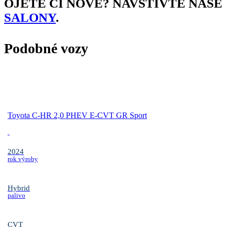
OJETÉ ČI NOVÉ? NAVŠTIVTE NAŠE
SALONY
.
Podobné vozy
Toyota C-HR 2,0 PHEV E-CVT GR Sport
2024
rok výroby
Hybrid
palivo
CVT