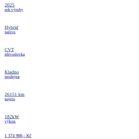
2025
rok výroby
Hybrid
palivo
CVT
převodovka
Kladno
prodejna
26151 km
najeto
182kW
výkon
1 374 900,- Kč