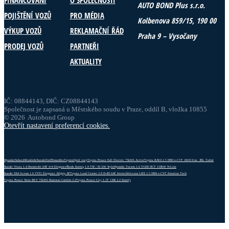
AUTO BOND Plus s.r.o.
POJIŠTĚNÍ VOZŮ
PRO MÉDIA
Kolbenova 859/15, 190 00
VÝKUP VOZŮ
REKLAMAČNÍ ŘÁD
Praha 9 – Vysočany
PRODEJ VOZŮ
PARTNEŘI
AKTUALITY
IČ: 08844143, DIČ: CZ08844143
Společnost je zapsaná u Městského soudu v Praze, oddíl B, vložka 10855
© 2026 Autobond Group
Otevřít nastavení preferencí cookies.
Hyundai
Subaru
Mitsubishi
Suzuki
Ford
Nissan
Kia
Toyota
Ojeté vozy
Toyota Proace Full Electric 75kWh Active
Toyota RAV4 2.5 HSD e-CVT AWD Exe. JBL Tažné
Suzuki Vitara 1.4 BoosterJet 6AT 4×4 Elegance
Škoda Kamiq 1.0 TSI / 81 kW Style
Hyundai Tucson 1.6 T-GDI DCT 118kW N-Line
Suzuki SX4 S-cross 1.6 VVTi Elegance Allgrip AT
Toyota Land Cruiser 2.8 D-4D 6AT Invincible
Lexus LBX 1.5 HSD e-CVT Emotion Tech
Toyota Proace Verso BEV 75kWh Business Comfort L2
Toyota Proace City 1.2T 130k L2 Family