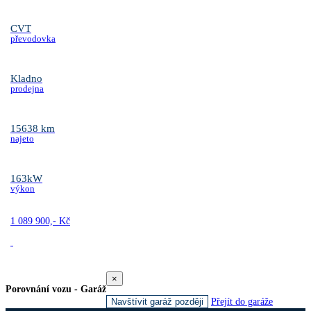
CVT
převodovka
Kladno
prodejna
15638 km
najeto
163kW
výkon
1 089 900,- Kč
×
Porovnání vozu - Garáž
Navštívit garáž později
Přejít do garáže