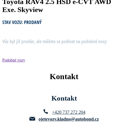
Toyota RAV4 2.5 HSD e-CVT AWD
Exe. Skyview
STAV VOZU: PRODANÝ
Vůz byl již prodán, ale můžete se podívat na podobné vozy:
Podobné vozy
Kontakt
Kontakt
+420 737 272 204
ojetevozy.kladno@autobond.cz