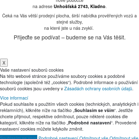
na adrese
Unhošťská 2743, Kladno
.
Čeká na Vás větší prodejní plocha, širší nabídka prověřených vozů a
stejné služby,
na které jste u nás zvyklí.
Přijeďte se podívat – budeme se na Vás těšit.
X
Vaše nastavení souborů cookies
Na této webové stránce používáme soubory cookies a podobné
technologie (společně též „cookies“). Podrobné informace o používání
souborů cookies jsou uvedeny v
Zásadách ochrany osobních údajů
.
Více informací
Pokud souhlasíte s použitím všech cookies (technických, analytických i
reklamních), klikněte níže na tlačítko „
Souhlasím se vším
“. Jestliže
chcete přijmout, respektive odmítnout, pouze některé cookies dle
kategorií, klikněte níže na tlačítko „
Podrobné nastavení
“. Provedené
nastavení cookies můžete kdykoliv změnit.
Souhlasím se vším
Podrobné nastavení
Odmítnout vše
Odmítnout vše