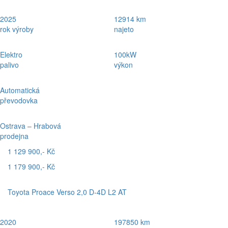
2025
12914 km
rok výroby
najeto
Elektro
100kW
palivo
výkon
Automatická
převodovka
Ostrava – Hrabová
prodejna
1 129 900,- Kč
1 179 900,- Kč
Toyota Proace Verso 2,0 D-4D L2 AT
2020
197850 km