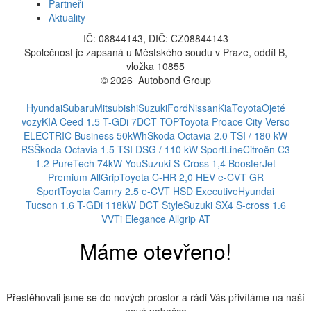
Partneři
Aktuality
IČ: 08844143, DIČ: CZ08844143
Společnost je zapsaná u Městského soudu v Praze, oddíl B,
vložka 10855
© 2026 Autobond Group
Otevřít nastavení preferencí cookies.
Hyundai
Subaru
Mitsubishi
Suzuki
Ford
Nissan
Kia
Toyota
Ojeté
vozy
KIA Ceed 1.5 T-GDi 7DCT TOP
Toyota Proace City Verso
ELECTRIC Business 50kWh
Škoda Octavia 2.0 TSI / 180 kW
RS
Škoda Octavia 1.5 TSI DSG / 110 kW SportLine
Citroën C3
1.2 PureTech 74kW You
Suzuki S-Cross 1,4 BoosterJet
Premium AllGrip
Toyota C-HR 2,0 HEV e-CVT GR
Sport
Toyota Camry 2.5 e-CVT HSD Executive
Hyundai
Tucson 1.6 T-GDi 118kW DCT Style
Suzuki SX4 S-cross 1.6
VVTi Elegance Allgrip AT
Máme otevřeno!
Přestěhovali jsme se do nových prostor a rádi Vás přivítáme na naší
nové pobočce