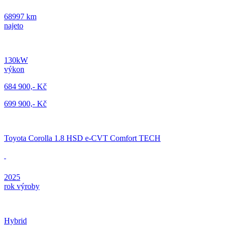
68997 km
najeto
130kW
výkon
684 900,- Kč
699 900,- Kč
Toyota Corolla 1.8 HSD e-CVT Comfort TECH
2025
rok výroby
Hybrid