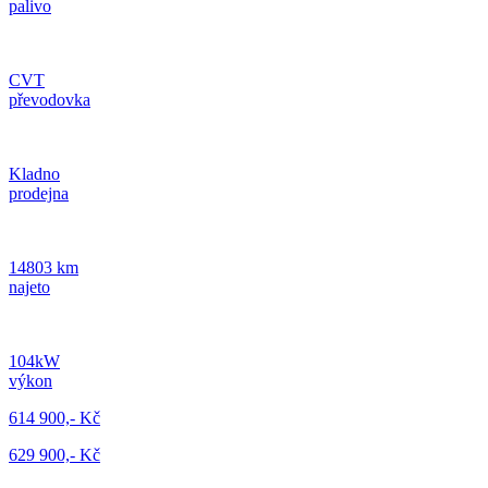
palivo
CVT
převodovka
Kladno
prodejna
14803 km
najeto
104kW
výkon
614 900,- Kč
629 900,- Kč