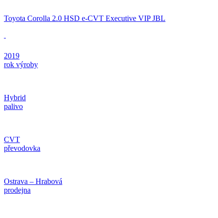
Toyota Corolla 2.0 HSD e-CVT Executive VIP JBL
2019
rok výroby
Hybrid
palivo
CVT
převodovka
Ostrava – Hrabová
prodejna