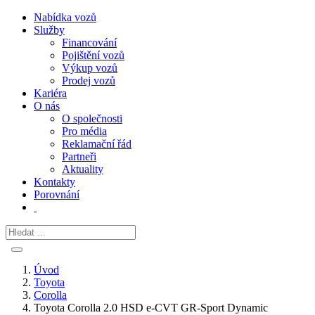
Nabídka vozů
Služby
Financování
Pojištění vozů
Výkup vozů
Prodej vozů
Kariéra
O nás
O společnosti
Pro média
Reklamační řád
Partneři
Aktuality
Kontakty
Porovnání
Úvod
Toyota
Corolla
Toyota Corolla 2.0 HSD e-CVT GR-Sport Dynamic