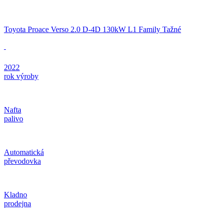
Toyota Proace Verso 2.0 D-4D 130kW L1 Family Tažné
2022
rok výroby
Nafta
palivo
Automatická
převodovka
Kladno
prodejna