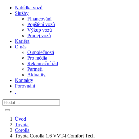
Nabídka vozů
Služby
Financování
Pojištění vozů
Výkup vozů
Prodej vozů
Kariéra
O nás
O společnosti
Pro média
Reklamační řád
Partneři
Aktuality
Kontakty
Porovnání
Úvod
Toyota
Corolla
Toyota Corolla 1.6 VVT-i Comfort Tech