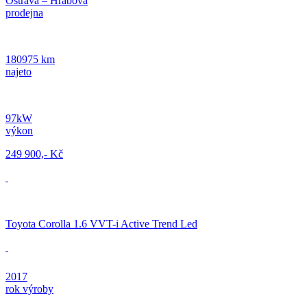
Ostrava – Hrabová
prodejna
180975 km
najeto
97kW
výkon
249 900,- Kč
Toyota Corolla 1.6 VVT-i Active Trend Led
2017
rok výroby