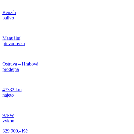
Benzín
palivo
Manuální
převodovka
Ostrava – Hrabová
prodejna
47332 km
najeto
97kW
výkon
329 900,- Kč