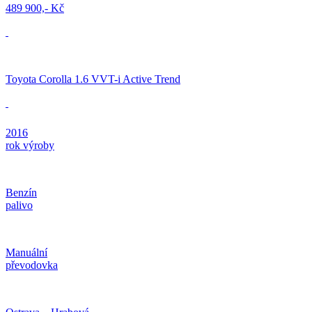
489 900,- Kč
Toyota Corolla 1.6 VVT-i Active Trend
2016
rok výroby
Benzín
palivo
Manuální
převodovka