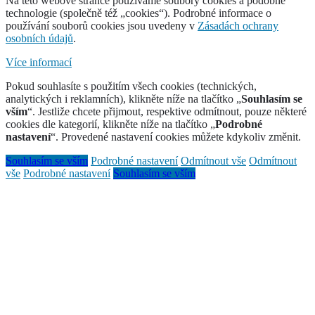
Na této webové stránce používáme soubory cookies a podobné
technologie (společně též „cookies“). Podrobné informace o
používání souborů cookies jsou uvedeny v
Zásadách ochrany
osobních údajů
.
Více informací
Pokud souhlasíte s použitím všech cookies (technických,
analytických i reklamních), klikněte níže na tlačítko „
Souhlasím se
vším
“. Jestliže chcete přijmout, respektive odmítnout, pouze některé
cookies dle kategorií, klikněte níže na tlačítko „
Podrobné
nastavení
“. Provedené nastavení cookies můžete kdykoliv změnit.
Souhlasím se vším
Podrobné nastavení
Odmítnout vše
Odmítnout
vše
Podrobné nastavení
Souhlasím se vším