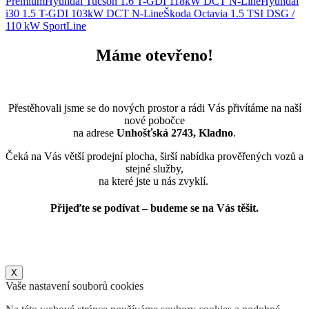
Premium
Hyundai Tucson 1.6 T-GDI 118kW DCT N-Line
Hyundai
i30 1.5 T-GDI 103kW DCT N-Line
Škoda Octavia 1.5 TSI DSG /
110 kW SportLine
Máme otevřeno!
Přestěhovali jsme se do nových prostor a rádi Vás přivítáme na naší
nové pobočce
na adrese
Unhošťská 2743, Kladno
.
Čeká na Vás větší prodejní plocha, širší nabídka prověřených vozů a
stejné služby,
na které jste u nás zvyklí.
Přijeďte se podívat – budeme se na Vás těšit.
X
Vaše nastavení souborů cookies