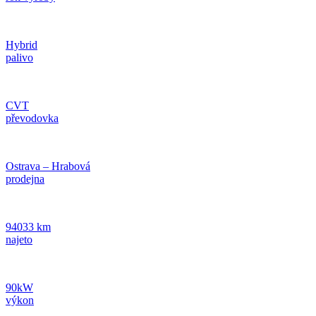
Hybrid
palivo
CVT
převodovka
Ostrava – Hrabová
prodejna
94033 km
najeto
90kW
výkon