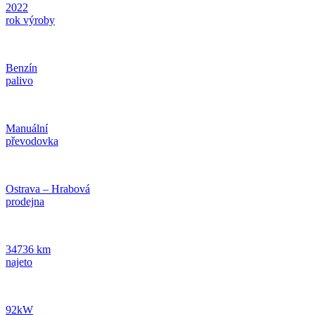
2022
rok výroby
Benzín
palivo
Manuální
převodovka
Ostrava – Hrabová
prodejna
34736 km
najeto
92kW