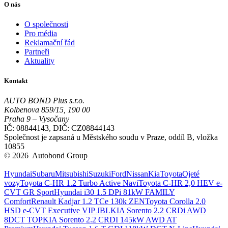
O nás
O společnosti
Pro média
Reklamační řád
Partneři
Aktuality
Kontakt
AUTO BOND Plus s.r.o.
Kolbenova 859/15, 190 00
Praha 9 – Vysočany
IČ: 08844143, DIČ: CZ08844143
Společnost je zapsaná u Městského soudu v Praze, oddíl B, vložka
10855
© 2026 Autobond Group
Otevřít nastavení preferencí cookies.
Hyundai
Subaru
Mitsubishi
Suzuki
Ford
Nissan
Kia
Toyota
Ojeté
vozy
Toyota C-HR 1.2 Turbo Active Navi
Toyota C-HR 2,0 HEV e-
CVT GR Sport
Hyundai i30 1.5 DPi 81kW FAMILY
Comfort
Renault Kadjar 1.2 TCe 130k ZEN
Toyota Corolla 2.0
HSD e-CVT Executive VIP JBL
KIA Sorento 2.2 CRDi AWD
8DCT TOP
KIA Sorento 2.2 CRDI 145kW AWD AT