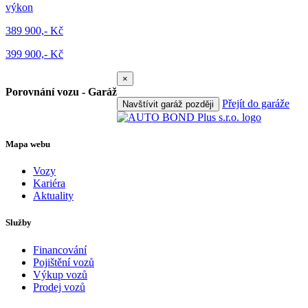
výkon
389 900,- Kč
399 900,- Kč
×
Porovnání vozu - Garáž
Přejít do garáže
Navštívit garáž později
Mapa webu
Vozy
Kariéra
Aktuality
Služby
Financování
Pojištění vozů
Výkup vozů
Prodej vozů