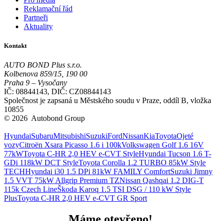
Reklamační řád
Partneři
Aktuality
Kontakt
AUTO BOND Plus s.r.o.
Kolbenova 859/15, 190 00
Praha 9 – Vysočany
IČ: 08844143, DIČ: CZ08844143
Společnost je zapsaná u Městského soudu v Praze, oddíl B, vložka
10855
© 2026 Autobond Group
Otevřít nastavení preferencí cookies.
Hyundai
Subaru
Mitsubishi
Suzuki
Ford
Nissan
Kia
Toyota
Ojeté
vozy
Citroën Xsara Picasso 1.6 i 100k
Volkswagen Golf 1.6 16V
77kW
Toyota C-HR 2,0 HEV e-CVT Style
Hyundai Tucson 1.6 T-
GDi 118kW DCT Style
Toyota Corolla 1.2 TURBO 85kW Style
TECH
Hyundai i30 1.5 DPi 81kW FAMILY Comfort
Suzuki Jimny
1.5 VVT 75kW Allgrip Premium TZ
Nissan Qashqai 1.2 DIG-T
115k Czech Line
Škoda Karoq 1.5 TSI DSG / 110 kW Style
Plus
Toyota C-HR 2,0 HEV e-CVT GR Sport
Máme otevřeno!