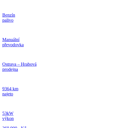
Benzín
palivo
Manuální
převodovka
Ostrava – Hrabová
prodejna
9364 km
najeto
53kW
výkon