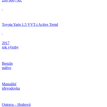
269 900,- Kč
Toyota Yaris 1.5 VVT-i Active Trend
2017
rok výroby
Benzín
palivo
Manuální
převodovka
Ostrava – Hrabová