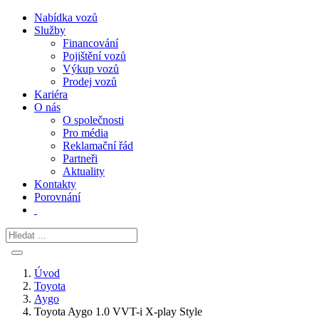
Nabídka vozů
Služby
Financování
Pojištění vozů
Výkup vozů
Prodej vozů
Kariéra
O nás
O společnosti
Pro média
Reklamační řád
Partneři
Aktuality
Kontakty
Porovnání
Úvod
Toyota
Aygo
Toyota Aygo 1.0 VVT-i X-play Style