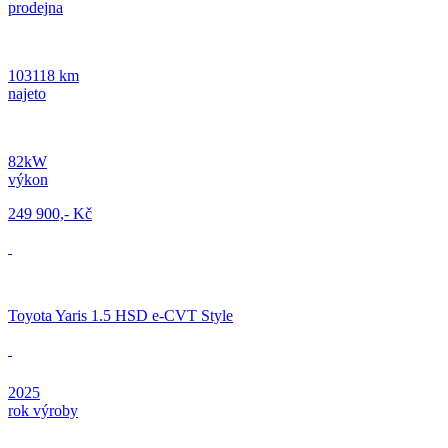
prodejna
103118 km
najeto
82kW
výkon
249 900,- Kč
Toyota Yaris 1.5 HSD e-CVT Style
2025
rok výroby