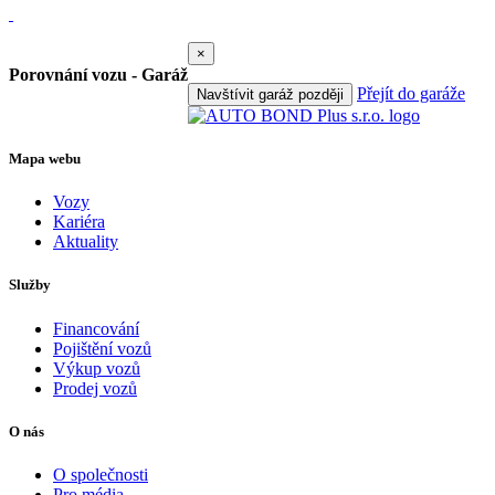
×
Porovnání vozu - Garáž
Přejít do garáže
Navštívit garáž později
Mapa webu
Vozy
Kariéra
Aktuality
Služby
Financování
Pojištění vozů
Výkup vozů
Prodej vozů
O nás
O společnosti
Pro média