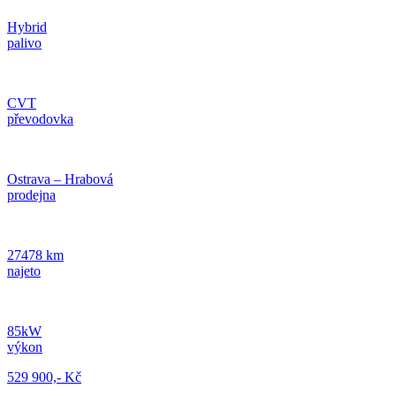
Hybrid
palivo
CVT
převodovka
Ostrava – Hrabová
prodejna
27478 km
najeto
85kW
výkon
529 900,- Kč