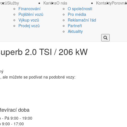
vozů
Služby
Kariéra
O nás
Kontakty
Porovná
Financování
O společnosti
Pojištění vozů
Pro média
Výkup vozů
Reklamační řád
Prodej vozů
Partneři
Aktuality
uperb 2.0 TSI / 206 kW
ný
n, ale můžete se podívat na podobné vozy:
tevírací doba
 - Pá 9:00 - 19:00
 9:00 - 17:00