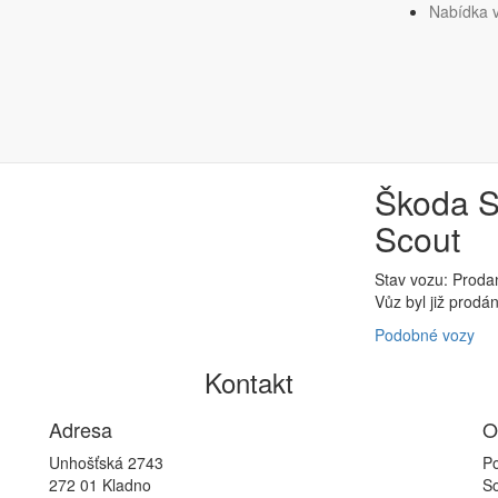
Nabídka 
206 kW Scout
Škoda S
Scout
Stav vozu: Proda
Vůz byl již prodá
Podobné vozy
Kontakt
Adresa
O
Unhošťská 2743
Po
272 01 Kladno
So