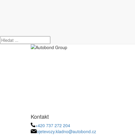
Úvod
Škoda
Superb
Škoda Superb 2.0 TSI / 
Kontakt
+420 737 272 204
ojetevozy.kladno@autobond.cz