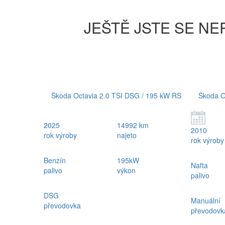
JEŠTĚ JSTE SE NE
Škoda Octavia 2.0 TSI DSG / 195 kW RS
Škoda O
2025
14992 km
2010
rok výroby
najeto
rok výroby
Benzín
195kW
Nafta
palivo
výkon
palivo
DSG
Manuální
převodovka
převodovk