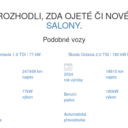
ROZHODLI, ZDA OJETÉ ČI NOV
SALONY
.
Podobné vozy
ctavia 1.9 TDI / 77 kW
Škoda Octavia 2.0 TSI / 180 kW
247458 km
18815 km
2024
najeto
najeto
rok výroby
77kW
180kW
Benzín
výkon
výkon
palivo
Automatická
a
převodovka