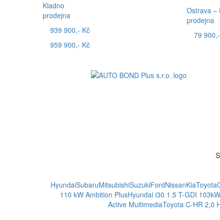
Kladno
Ostrava –
prodejna
prodejna
939 900,- Kč
79 900,-
959 900,- Kč
S
Hyundai
Subaru
Mitsubishi
Suzuki
Ford
Nissan
Kia
Toyota
110 kW Ambition Plus
Hyundai i30 1.5 T-GDI 103k
Active Multimedia
Toyota C-HR 2,0 