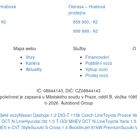
 Hrabová
Ostrava – Hrabová
prodejna
 Kč
859 900,- Kč
999 999,- Kč
Mapa webu
Služby
O
Vozy
Financování
Kariéra
Pojištění vozů
Aktuality
Výkup vozů
Prodej vozů
IČ: 08844143, DIČ: CZ08844143
polečnost je zapsaná u Městského soudu v Praze, oddíl B, vložka 108
© 2026 Autobond Group
Otevřít nastavení preferencí cookies.
Ojeté vozy
Nissan Qashqai 1.2 DIG-T 115k Czech Line
Toyota Proace Ve
W DCT N-Line
Hyundai i30 1.5 T-GDI MHEV DCT N-Line
Toyota Yaris 1.5
HEV e-CVT Style
Suzuki S-Cross 1.4 BoosterJet 81kW Premium
Suzuki 