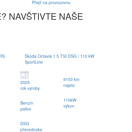
Přejít na provozovnu
É? NAVŠTIVTE NAŠE
 RS
Škoda Octavia 1.5 TSI DSG / 110 kW
SportLine
9153 km
2025
najeto
rok výroby
110kW
Benzín
výkon
palivo
DSG
převodovka