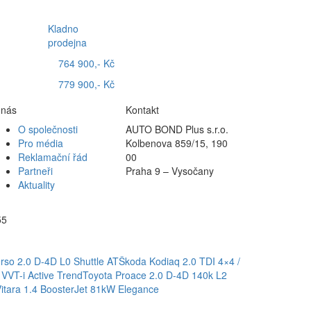
Kladno
prodejna
764 900,- Kč
779 900,- Kč
 nás
Kontakt
O společnosti
AUTO BOND Plus s.r.o.
Pro média
Kolbenova 859/15, 190
Reklamační řád
00
Partneři
Praha 9 – Vysočany
Aktuality
55
rso 2.0 D-4D L0 Shuttle AT
Škoda Kodiaq 2.0 TDI 4×4 /
 VVT-i Active Trend
Toyota Proace 2.0 D-4D 140k L2
Vitara 1.4 BoosterJet 81kW Elegance