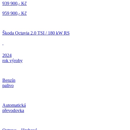
939 900,- Kč
959 900,- Kč
Škoda Octavia 2.0 TSI / 180 kW RS
2024
rok výroby
Benzín
palivo
Automatická
převodovka