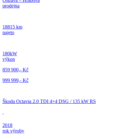
Ostrava – Hrabová
prodejna
18815 km
najeto
180kW
výkon
859 900,- Kč
999 999,- Kč
Škoda Octavia 2.0 TDI 4×4 DSG / 135 kW RS
2018
rok výroby