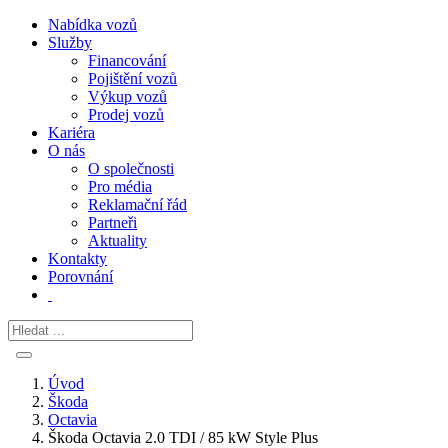
Nabídka vozů
Služby
Financování
Pojištění vozů
Výkup vozů
Prodej vozů
Kariéra
O nás
O společnosti
Pro média
Reklamační řád
Partneři
Aktuality
Kontakty
Porovnání
Úvod
Škoda
Octavia
Škoda Octavia 2.0 TDI / 85 kW Style Plus