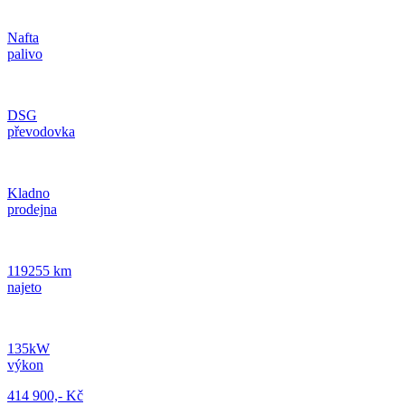
Nafta
palivo
DSG
převodovka
Kladno
prodejna
119255 km
najeto
135kW
výkon
414 900,- Kč