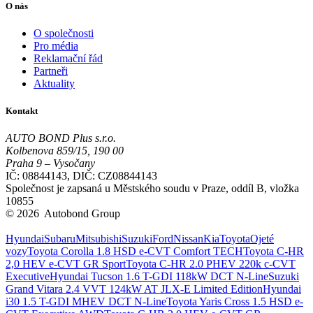
O nás
O společnosti
Pro média
Reklamační řád
Partneři
Aktuality
Kontakt
AUTO BOND Plus s.r.o.
Kolbenova 859/15, 190 00
Praha 9 – Vysočany
IČ: 08844143, DIČ: CZ08844143
Společnost je zapsaná u Městského soudu v Praze, oddíl B, vložka
10855
© 2026 Autobond Group
Otevřít nastavení preferencí cookies.
Hyundai
Subaru
Mitsubishi
Suzuki
Ford
Nissan
Kia
Toyota
Ojeté
vozy
Toyota Corolla 1.8 HSD e-CVT Comfort TECH
Toyota C-HR
2,0 HEV e-CVT GR Sport
Toyota C-HR 2.0 PHEV 220k c-CVT
Executive
Hyundai Tucson 1.6 T-GDI 118kW DCT N-Line
Suzuki
Grand Vitara 2.4 VVT 124kW AT JLX-E Limited Edition
Hyundai
i30 1.5 T-GDI MHEV DCT N-Line
Toyota Yaris Cross 1.5 HSD e-