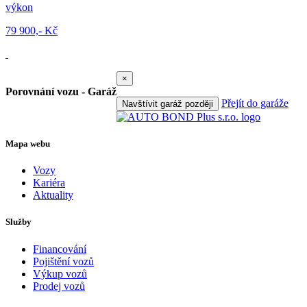
výkon
79 900,- Kč
×
Porovnání vozu - Garáž
Přejít do garáže
Navštívit garáž později
Mapa webu
Vozy
Kariéra
Aktuality
Služby
Financování
Pojištění vozů
Výkup vozů
Prodej vozů