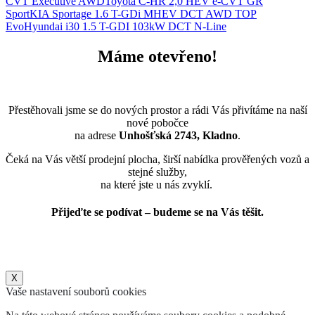
CVT Executive AWD
Toyota C-HR 2,0 HEV e-CVT GR
Sport
KIA Sportage 1.6 T-GDi MHEV DCT AWD TOP
Evo
Hyundai i30 1.5 T-GDI 103kW DCT N-Line
Máme otevřeno!
Přestěhovali jsme se do nových prostor a rádi Vás přivítáme na naší
nové pobočce
na adrese
Unhošťská 2743, Kladno
.
Čeká na Vás větší prodejní plocha, širší nabídka prověřených vozů a
stejné služby,
na které jste u nás zvyklí.
Přijeďte se podívat – budeme se na Vás těšit.
X
Vaše nastavení souborů cookies