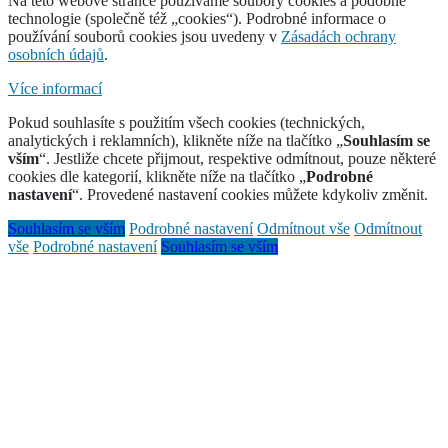
Na této webové stránce používáme soubory cookies a podobné
technologie (společně též „cookies“). Podrobné informace o
používání souborů cookies jsou uvedeny v
Zásadách ochrany
osobních údajů
.
Více informací
Pokud souhlasíte s použitím všech cookies (technických,
analytických i reklamních), klikněte níže na tlačítko „
Souhlasím se
vším
“. Jestliže chcete přijmout, respektive odmítnout, pouze některé
cookies dle kategorií, klikněte níže na tlačítko „
Podrobné
nastavení
“. Provedené nastavení cookies můžete kdykoliv změnit.
Souhlasím se vším
Podrobné nastavení
Odmítnout vše
Odmítnout
vše
Podrobné nastavení
Souhlasím se vším