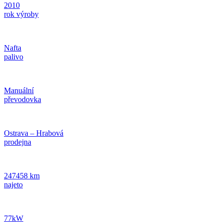
2010
rok výroby
Nafta
palivo
Manuální
převodovka
Ostrava – Hrabová
prodejna
247458 km
najeto
77kW