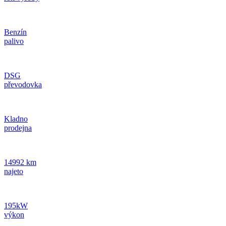
Benzín
palivo
DSG
převodovka
Kladno
prodejna
14992 km
najeto
195kW
výkon