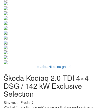
:: zobrazit celou galerii
Škoda Kodiaq 2.0 TDI 4×4
DSG / 142 kW Exclusive
Selection
Stav vozu: Prodaný
Vůz byl již prodán, ale můžete se podívat na podobné vozy: