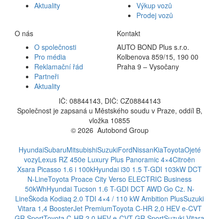
Aktuality
Výkup vozů
Prodej vozů
O nás
Kontakt
O společnosti
AUTO BOND Plus s.r.o.
Pro média
Kolbenova 859/15, 190 00
Reklamační řád
Praha 9 – Vysočany
Partneři
Aktuality
IČ: 08844143, DIČ: CZ08844143
Společnost je zapsaná u Městského soudu v Praze, oddíl B,
vložka 10855
© 2026 Autobond Group
Otevřít nastavení preferencí cookies.
Hyundai
Subaru
Mitsubishi
Suzuki
Ford
Nissan
Kia
Toyota
Ojeté
vozy
Lexus RZ 450e Luxury Plus Panoramic 4×4
Citroën
Xsara Picasso 1.6 i 100k
Hyundai i30 1.5 T-GDI 103kW DCT
N-Line
Toyota Proace City Verso ELECTRIC Business
50kWh
Hyundai Tucson 1.6 T-GDI DCT AWD Go Cz. N-
Line
Škoda Kodiaq 2.0 TDI 4×4 / 110 kW Ambition Plus
Suzuki
Vitara 1,4 BoosterJet Premium
Toyota C-HR 2,0 HEV e-CVT
GR Sport
Toyota C-HR 2,0 HEV e-CVT GR Sport
Suzuki Vitara