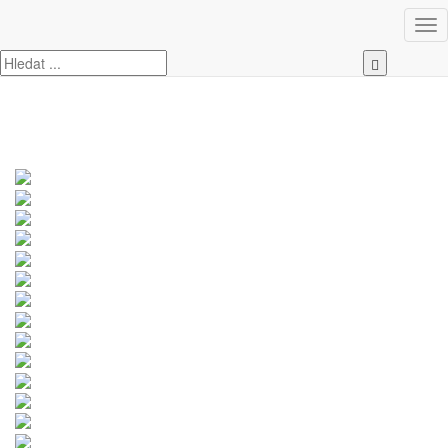
Úvod
Škoda
Kodiaq
Škoda Kodiaq 2.0 TDI 4×4 DSG / 142 kW Exclusive
Selection