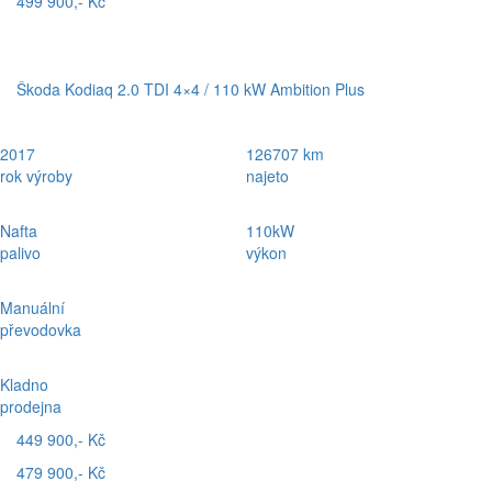
499 900,- Kč
Škoda Kodiaq 2.0 TDI 4×4 / 110 kW Ambition Plus
2017
126707 km
rok výroby
najeto
Nafta
110kW
palivo
výkon
Manuální
převodovka
Kladno
prodejna
449 900,- Kč
479 900,- Kč