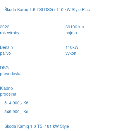
Škoda Karoq 1.5 TSI DSG / 110 kW Style Plus
2022
69106 km
rok výroby
najeto
Benzín
110kW
palivo
výkon
DSG
převodovka
Kladno
prodejna
514 900,- Kč
549 900,- Kč
Škoda Kamiq 1.0 TSI / 81 kW Style