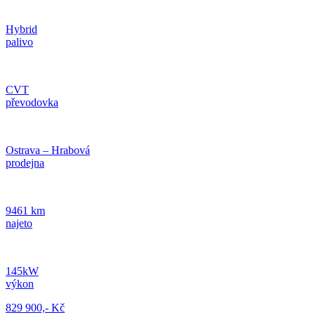
Hybrid
palivo
CVT
převodovka
Ostrava – Hrabová
prodejna
9461 km
najeto
145kW
výkon
829 900,- Kč