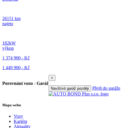
26151 km
najeto
182kW
výkon
1 374 900,- Kč
1 449 900,- Kč
×
Porovnání vozu - Garáž
Přejít do garáže
Navštívit garáž později
Mapa webu
Vozy
Kariéra
Aktuality