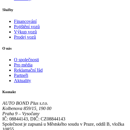
Služby
Financování
Pojištění vozů
Výkup vozů
Prodej vozů
O nás
O společnosti
Pro média
Reklamační řád
Partneři
Aktuality
Kontakt
AUTO BOND Plus s.r.o.
Kolbenova 859/15, 190 00
Praha 9 – Vysočany
IČ: 08844143, DIČ: CZ08844143
Společnost je zapsaná u Městského soudu v Praze, oddíl B, vložka
10855