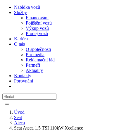
Nabídka vozů
Služby
Financování
Pojištění vozů
Výkup vozů
Prodej vozů
Kariéra
O nás
O společnosti
Pro média
Reklamační řád
Partneři
Aktuality
Kontakty
Porovnání
Úvod
Seat
Ateca
Seat Ateca 1.5 TSI 110kW Xcellence