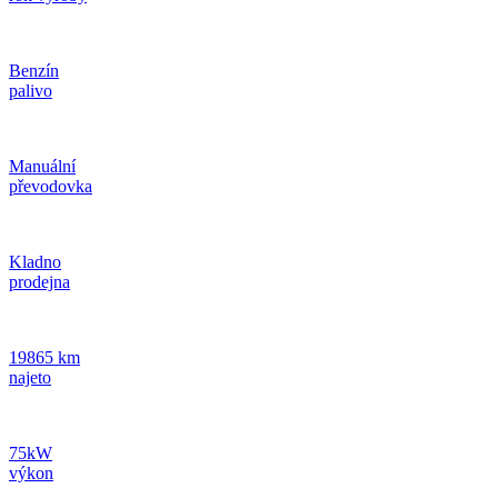
Benzín
palivo
Manuální
převodovka
Kladno
prodejna
19865 km
najeto
75kW
výkon