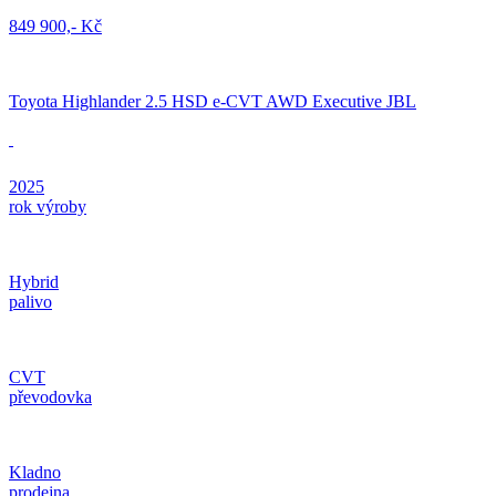
849 900,- Kč
Toyota Highlander 2.5 HSD e-CVT AWD Executive JBL
2025
rok výroby
Hybrid
palivo
CVT
převodovka
Kladno
prodejna