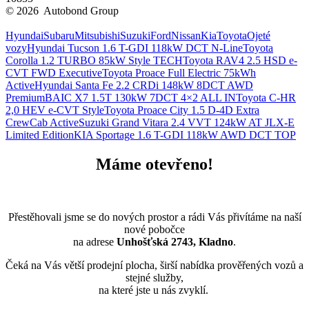
© 2026 Autobond Group
Otevřít nastavení preferencí cookies.
Hyundai
Subaru
Mitsubishi
Suzuki
Ford
Nissan
Kia
Toyota
Ojeté
vozy
Hyundai Tucson 1.6 T-GDI 118kW DCT N-Line
Toyota
Corolla 1.2 TURBO 85kW Style TECH
Toyota RAV4 2.5 HSD e-
CVT FWD Executive
Toyota Proace Full Electric 75kWh
Active
Hyundai Santa Fe 2.2 CRDi 148kW 8DCT AWD
Premium
BAIC X7 1.5T 130kW 7DCT 4×2 ALL IN
Toyota C-HR
2,0 HEV e-CVT Style
Toyota Proace City 1.5 D-4D Extra
CrewCab Active
Suzuki Grand Vitara 2.4 VVT 124kW AT JLX-E
Limited Edition
KIA Sportage 1.6 T-GDI 118kW AWD DCT TOP
Máme otevřeno!
Přestěhovali jsme se do nových prostor a rádi Vás přivítáme na naší
nové pobočce
na adrese
Unhošťská 2743, Kladno
.
Čeká na Vás větší prodejní plocha, širší nabídka prověřených vozů a
stejné služby,
na které jste u nás zvyklí.