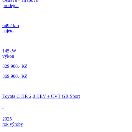
Ostrava – Hrabová
prodejna
6492 km
najeto
145kW
výkon
829 900,- Kč
869 900,- Kč
Toyota C-HR 2,0 HEV e-CVT GR Sport
2025
rok výroby