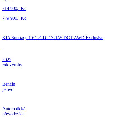
714 900,- Kč
779 900,- Kč
KIA Sportage 1.6 T-GDI 132kW DCT AWD Exclusive
2022
rok výroby
Benzín
palivo
Automatická
převodovka