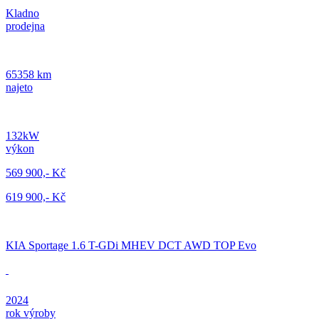
Kladno
prodejna
65358 km
najeto
132kW
výkon
569 900,- Kč
619 900,- Kč
KIA Sportage 1.6 T-GDi MHEV DCT AWD TOP Evo
2024
rok výroby