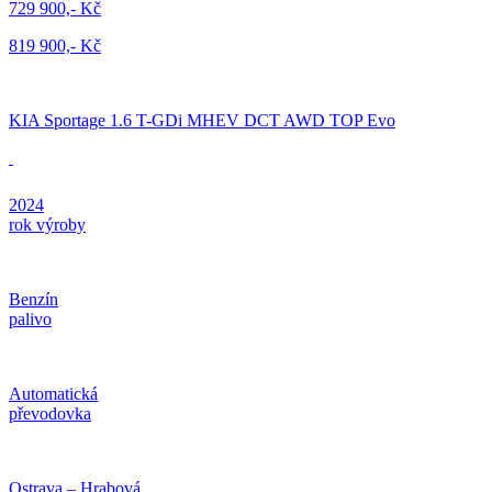
729 900,- Kč
819 900,- Kč
KIA Sportage 1.6 T-GDi MHEV DCT AWD TOP Evo
2024
rok výroby
Benzín
palivo
Automatická
převodovka
Ostrava – Hrabová