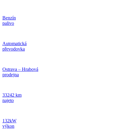
Benzín
palivo
Automatická
převodovka
Ostrava – Hrabová
prodejna
33242 km
najeto
132kW
výkon