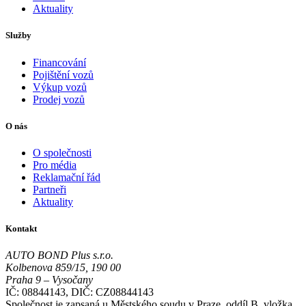
Aktuality
Služby
Financování
Pojištění vozů
Výkup vozů
Prodej vozů
O nás
O společnosti
Pro média
Reklamační řád
Partneři
Aktuality
Kontakt
AUTO BOND Plus s.r.o.
Kolbenova 859/15, 190 00
Praha 9 – Vysočany
IČ: 08844143, DIČ: CZ08844143
Společnost je zapsaná u Městského soudu v Praze, oddíl B, vložka