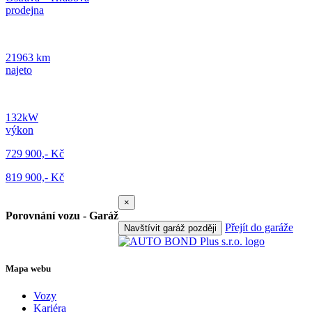
prodejna
21963 km
najeto
132kW
výkon
729 900,- Kč
819 900,- Kč
×
Porovnání vozu - Garáž
Přejít do garáže
Navštívit garáž později
Mapa webu
Vozy
Kariéra