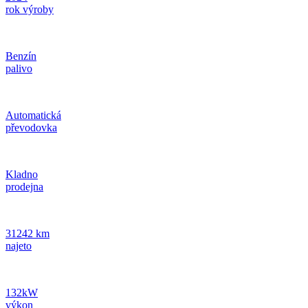
rok výroby
Benzín
palivo
Automatická
převodovka
Kladno
prodejna
31242 km
najeto
132kW
výkon