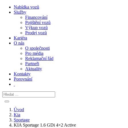
Nabídka vozů
Služby
Financování
Pojištění vozů
Výkup vozů
Prodej vozů
Kariéra
O nás
O společnosti
Pro média
Reklamační řád
Partneři
Aktuality
Kontakty
Porovnání
Úvod
Kia
Sportage
KIA Sportage 1.6 GDi 4×2 Active