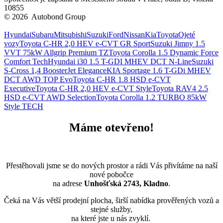
10855
© 2026 Autobond Group
Otevřít nastavení preferencí cookies.
Hyundai
Subaru
Mitsubishi
Suzuki
Ford
Nissan
Kia
Toyota
Ojeté
vozy
Toyota C-HR 2,0 HEV e-CVT GR Sport
Suzuki Jimny 1.5
VVT 75kW Allgrip Premium TZ
Toyota Corolla 1.5 Dynamic Force
Comfort Tech
Hyundai i30 1.5 T-GDI MHEV DCT N-Line
Suzuki
S-Cross 1,4 BoosterJet Elegance
KIA Sportage 1.6 T-GDi MHEV
DCT AWD TOP Evo
Toyota C-HR 1.8 HSD e-CVT
Executive
Toyota C-HR 2,0 HEV e-CVT Style
Toyota RAV4 2.5
HSD e-CVT AWD Selection
Toyota Corolla 1.2 TURBO 85kW
Style TECH
Máme otevřeno!
Přestěhovali jsme se do nových prostor a rádi Vás přivítáme na naší
nové pobočce
na adrese
Unhošťská 2743, Kladno
.
Čeká na Vás větší prodejní plocha, širší nabídka prověřených vozů a
stejné služby,
na které jste u nás zvyklí.