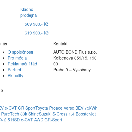
Kladno
prodejna
569 900,- Kč
619 900,- Kč
 nás
Kontakt
O společnosti
AUTO BOND Plus s.r.o.
Pro média
Kolbenova 859/15, 190
Reklamační řád
00
Partneři
Praha 9 – Vysočany
Aktuality
55
EV e-CVT GR Sport
Toyota Proace Verso BEV 75kWh
2 PureTech 83k Shine
Suzuki S-Cross 1,4 BoosterJet
V4 2.5 HSD e-CVT AWD GR-Sport