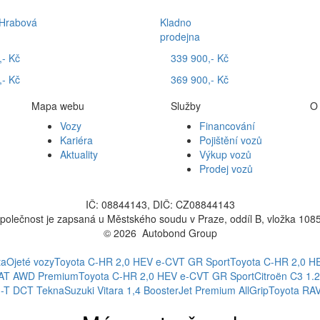
 Hrabová
Kladno
prodejna
,- Kč
339 900,- Kč
,- Kč
369 900,- Kč
Mapa webu
Služby
O
Vozy
Financování
Kariéra
Pojištění vozů
Aktuality
Výkup vozů
Prodej vozů
IČ: 08844143, DIČ: CZ08844143
polečnost je zapsaná u Městského soudu v Praze, oddíl B, vložka 108
© 2026 Autobond Group
Otevřít nastavení preferencí cookies.
ta
Ojeté vozy
Toyota C-HR 2,0 HEV e-CVT GR Sport
Toyota C-HR 2,0 H
 AT AWD Premium
Toyota C-HR 2,0 HEV e-CVT GR Sport
Citroën C3 1.
G-T DCT Tekna
Suzuki Vitara 1,4 BoosterJet Premium AllGrip
Toyota RA