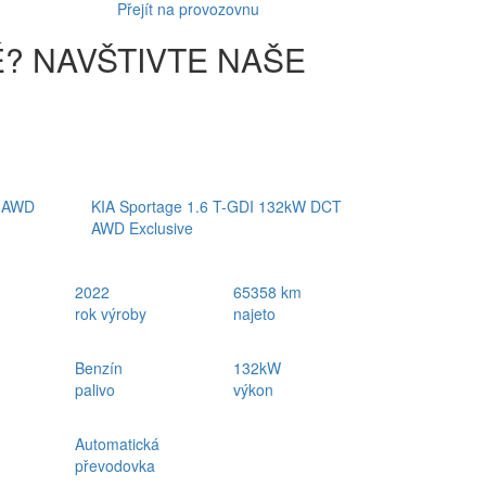
Přejít na provozovnu
É? NAVŠTIVTE NAŠE
T AWD
KIA Sportage 1.6 T-GDI 132kW DCT
AWD Exclusive
2022
65358 km
rok výroby
najeto
Benzín
132kW
palivo
výkon
Automatická
převodovka