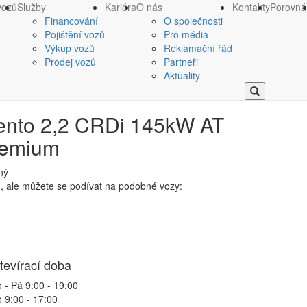
vozů
Služby
Kariéra
O nás
Kontakty
Porovná
Financování
O společnosti
Pojištění vozů
Pro média
Výkup vozů
Reklamační řád
Prodej vozů
Partneři
Aktuality
ento 2,2 CRDi 145kW AT
emium
ný
n, ale můžete se podívat na podobné vozy:
tevírací doba
 - Pá 9:00 - 19:00
 9:00 - 17:00