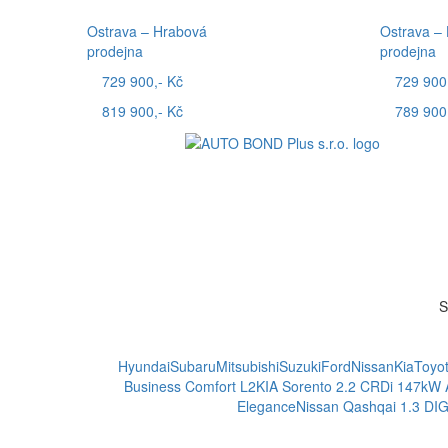
Ostrava – Hrabová
Ostrava –
prodejna
prodejna
729 900,- Kč
729 900
819 900,- Kč
789 900
S
Hyundai
Subaru
Mitsubishi
Suzuki
Ford
Nissan
Kia
Toyo
Business Comfort L2
KIA Sorento 2.2 CRDi 147kW
Elegance
Nissan Qashqai 1.3 DI