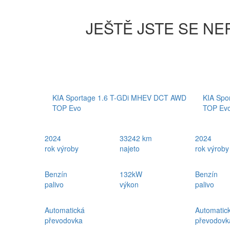
JEŠTĚ JSTE SE NE
KIA Sportage 1.6 T-GDi MHEV DCT AWD
KIA Spo
TOP Evo
TOP Ev
2024
33242 km
2024
rok výroby
najeto
rok výroby
Benzín
132kW
Benzín
palivo
výkon
palivo
Automatická
Automatic
převodovka
převodovk