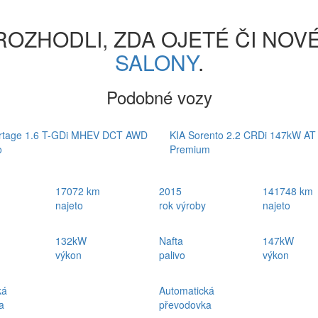
ROZHODLI, ZDA OJETÉ ČI NOV
SALONY
.
Podobné vozy
rtage 1.6 T-GDi MHEV DCT AWD
KIA Sorento 2.2 CRDi 147kW A
o
Premium
17072 km
2015
141748 km
najeto
rok výroby
najeto
132kW
Nafta
147kW
výkon
palivo
výkon
ká
Automatická
a
převodovka