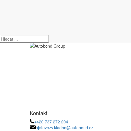
Úvod
Kia
Sorento
KIA Sorento 2,2 CRDi 14
Kontakt
+420 737 272 204
ojetevozy.kladno@autobond.cz