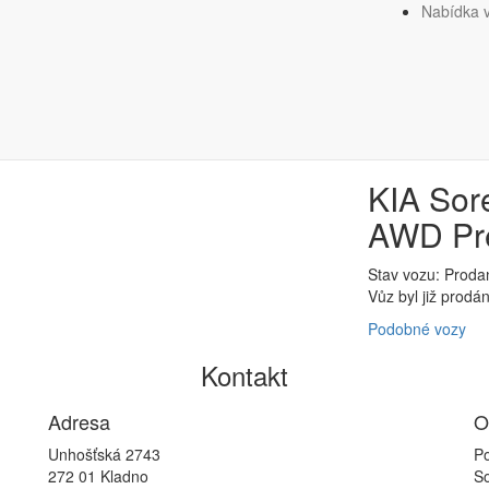
Nabídka 
5kW AT AWD Premium
KIA Sor
AWD Pr
Stav vozu: Proda
Vůz byl již prodá
Podobné vozy
Kontakt
Adresa
O
Unhošťská 2743
Po
272 01 Kladno
So