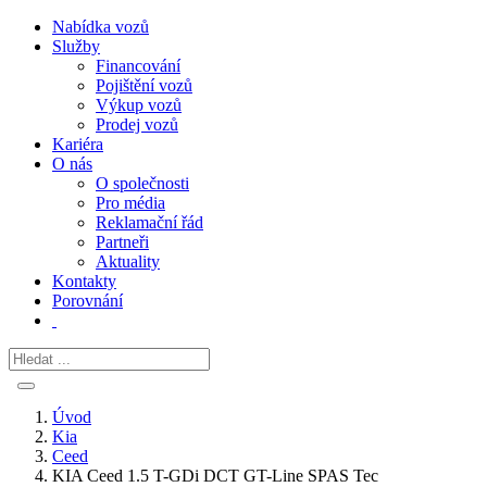
Nabídka vozů
Služby
Financování
Pojištění vozů
Výkup vozů
Prodej vozů
Kariéra
O nás
O společnosti
Pro média
Reklamační řád
Partneři
Aktuality
Kontakty
Porovnání
Úvod
Kia
Ceed
KIA Ceed 1.5 T-GDi DCT GT-Line SPAS Tec