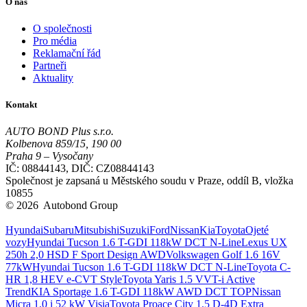
O nás
O společnosti
Pro média
Reklamační řád
Partneři
Aktuality
Kontakt
AUTO BOND Plus s.r.o.
Kolbenova 859/15, 190 00
Praha 9 – Vysočany
IČ: 08844143, DIČ: CZ08844143
Společnost je zapsaná u Městského soudu v Praze, oddíl B, vložka
10855
© 2026 Autobond Group
Otevřít nastavení preferencí cookies.
Hyundai
Subaru
Mitsubishi
Suzuki
Ford
Nissan
Kia
Toyota
Ojeté
vozy
Hyundai Tucson 1.6 T-GDI 118kW DCT N-Line
Lexus UX
250h 2,0 HSD F Sport Design AWD
Volkswagen Golf 1.6 16V
77kW
Hyundai Tucson 1.6 T-GDI 118kW DCT N-Line
Toyota C-
HR 1,8 HEV e-CVT Style
Toyota Yaris 1.5 VVT-i Active
Trend
KIA Sportage 1.6 T-GDI 118kW AWD DCT TOP
Nissan
Micra 1.0 i 52 kW Visia
Toyota Proace City 1.5 D-4D Extra