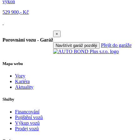
výkon
529 900,- Kč
×
Porovnání vozu - Garáž
Přejít do garáže
Navštívit garáž později
Mapa webu
Vozy
Kariéra
Aktuality
Služby
Financování
Pojištění vozů
Výkup vozů
Prodej vozů