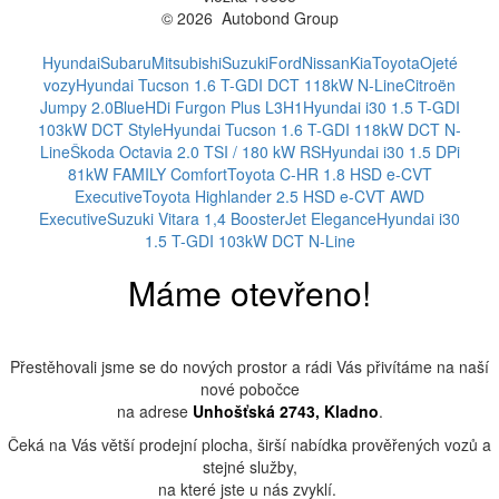
© 2026 Autobond Group
Otevřít nastavení preferencí cookies.
Hyundai
Subaru
Mitsubishi
Suzuki
Ford
Nissan
Kia
Toyota
Ojeté
vozy
Hyundai Tucson 1.6 T-GDI DCT 118kW N-Line
Citroën
Jumpy 2.0BlueHDi Furgon Plus L3H1
Hyundai i30 1.5 T-GDI
103kW DCT Style
Hyundai Tucson 1.6 T-GDI 118kW DCT N-
Line
Škoda Octavia 2.0 TSI / 180 kW RS
Hyundai i30 1.5 DPi
81kW FAMILY Comfort
Toyota C-HR 1.8 HSD e-CVT
Executive
Toyota Highlander 2.5 HSD e-CVT AWD
Executive
Suzuki Vitara 1,4 BoosterJet Elegance
Hyundai i30
1.5 T-GDI 103kW DCT N-Line
Máme otevřeno!
Přestěhovali jsme se do nových prostor a rádi Vás přivítáme na naší
nové pobočce
na adrese
Unhošťská 2743, Kladno
.
Čeká na Vás větší prodejní plocha, širší nabídka prověřených vozů a
stejné služby,
na které jste u nás zvyklí.