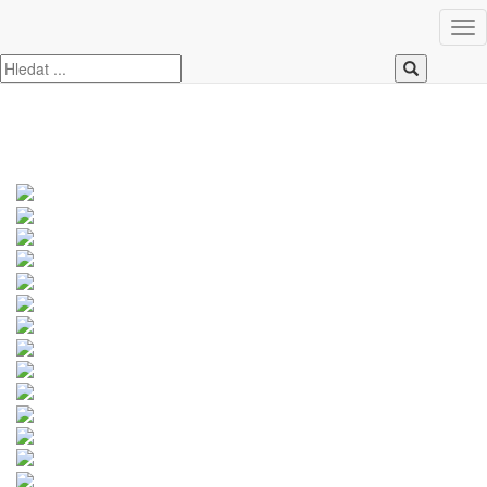
Úvod
Kia
Ceed
KIA Ceed 1.5 T-GDi 117kW 7DCT SPIN