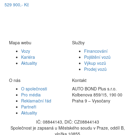
529 900,- Kč
Mapa webu
Služby
Vozy
Financování
Kariéra
Pojištění vozů
Aktuality
Výkup vozů
Prodej vozů
O nás
Kontakt
O společnosti
AUTO BOND Plus s.r.o.
Pro média
Kolbenova 859/15, 190 00
Reklamační řád
Praha 9 – Vysočany
Partneři
Aktuality
IČ: 08844143, DIČ: CZ08844143
Společnost je zapsaná u Městského soudu v Praze, oddíl B,
vložka 10855