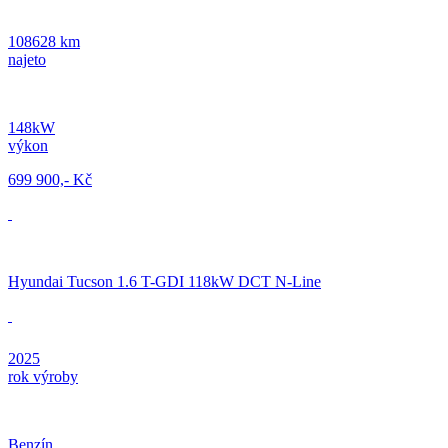
108628 km
najeto
148kW
výkon
699 900,- Kč
Hyundai Tucson 1.6 T-GDI 118kW DCT N-Line
2025
rok výroby
Benzín