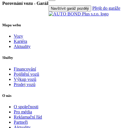
Porovnání vozu - Garáž
Přejít do garáže
Navštívit garáž později
Mapa webu
Vozy
Kariéra
Aktuality
Služby
Financování
Pojištění vozů
Výkup vozů
Prodej vozů
O nás
O společnosti
Pro média
Reklamační řád
Partneři
Aktuality