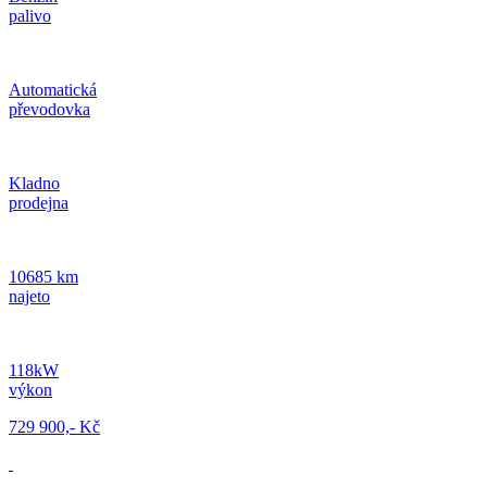
palivo
Automatická
převodovka
Kladno
prodejna
10685 km
najeto
118kW
výkon
729 900,- Kč