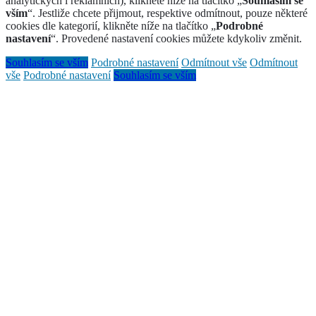
analytických i reklamních), klikněte níže na tlačítko „
Souhlasím se
vším
“. Jestliže chcete přijmout, respektive odmítnout, pouze některé
cookies dle kategorií, klikněte níže na tlačítko „
Podrobné
nastavení
“. Provedené nastavení cookies můžete kdykoliv změnit.
Souhlasím se vším
Podrobné nastavení
Odmítnout vše
Odmítnout
vše
Podrobné nastavení
Souhlasím se vším