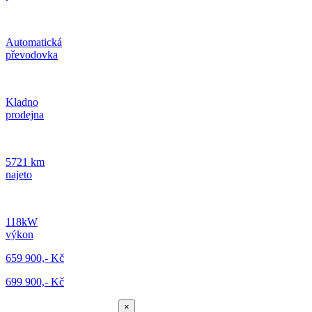
Automatická
převodovka
Kladno
prodejna
5721 km
najeto
118kW
výkon
659 900,- Kč
699 900,- Kč
×