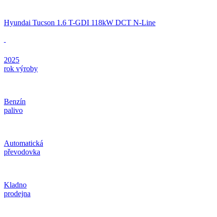
Hyundai Tucson 1.6 T-GDI 118kW DCT N-Line
2025
rok výroby
Benzín
palivo
Automatická
převodovka
Kladno
prodejna