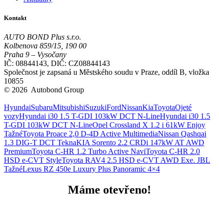
Kontakt
AUTO BOND Plus s.r.o.
Kolbenova 859/15, 190 00
Praha 9 – Vysočany
IČ: 08844143, DIČ: CZ08844143
Společnost je zapsaná u Městského soudu v Praze, oddíl B, vložka
10855
© 2026 Autobond Group
Otevřít nastavení preferencí cookies.
Hyundai
Subaru
Mitsubishi
Suzuki
Ford
Nissan
Kia
Toyota
Ojeté
vozy
Hyundai i30 1.5 T-GDI 103kW DCT N-Line
Hyundai i30 1.5
T-GDI 103kW DCT N-Line
Opel Crossland X 1.2 i 61kW Enjoy
Tažné
Toyota Proace 2,0 D-4D Active Multimedia
Nissan Qashqai
1.3 DIG-T DCT Tekna
KIA Sorento 2.2 CRDi 147kW AT AWD
Premium
Toyota C-HR 1.2 Turbo Active Navi
Toyota C-HR 2.0
HSD e-CVT Style
Toyota RAV4 2.5 HSD e-CVT AWD Exe. JBL
Tažné
Lexus RZ 450e Luxury Plus Panoramic 4×4
Máme otevřeno!