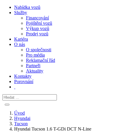
Nabídka vozů
Služby
Financování
Pojištění vozů
Výkup vozů
Prodej vozů
Kariéra
O nás
O společnosti
Pro média
Reklamační řád
Partneři
Aktuality
Kontakty
Porovnání
Úvod
Hyundai
Tucson
Hyundai Tucson 1.6 T-GDi DCT N-Line