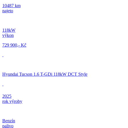
10487 km
najeto
118kW
výkon
729 900,- Kč
Hyundai Tucson 1.6 T-GDi 118kW DCT Style
2025
rok výroby
Benzín
palivo