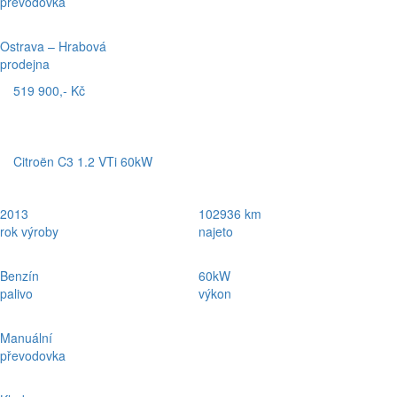
převodovka
Ostrava – Hrabová
prodejna
519 900,- Kč
Citroën C3 1.2 VTi 60kW
2013
102936 km
rok výroby
najeto
Benzín
60kW
palivo
výkon
Manuální
převodovka