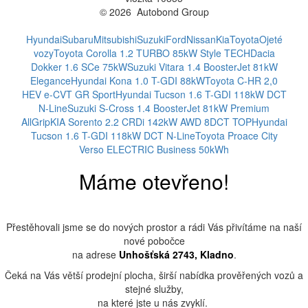
© 2026 Autobond Group
Otevřít nastavení preferencí cookies.
Hyundai
Subaru
Mitsubishi
Suzuki
Ford
Nissan
Kia
Toyota
Ojeté
vozy
Toyota Corolla 1.2 TURBO 85kW Style TECH
Dacia
Dokker 1.6 SCe 75kW
Suzuki Vitara 1.4 BoosterJet 81kW
Elegance
Hyundai Kona 1.0 T-GDI 88kW
Toyota C-HR 2,0
HEV e-CVT GR Sport
Hyundai Tucson 1.6 T-GDI 118kW DCT
N-Line
Suzuki S-Cross 1.4 BoosterJet 81kW Premium
AllGrip
KIA Sorento 2.2 CRDi 142kW AWD 8DCT TOP
Hyundai
Tucson 1.6 T-GDI 118kW DCT N-Line
Toyota Proace City
Verso ELECTRIC Business 50kWh
Máme otevřeno!
Přestěhovali jsme se do nových prostor a rádi Vás přivítáme na naší
nové pobočce
na adrese
Unhošťská 2743, Kladno
.
Čeká na Vás větší prodejní plocha, širší nabídka prověřených vozů a
stejné služby,
na které jste u nás zvyklí.