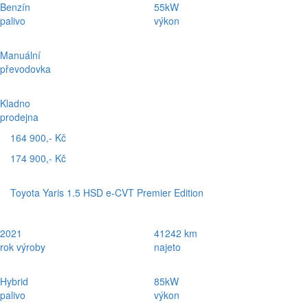
Benzín
55kW
palivo
výkon
Manuální
převodovka
Kladno
prodejna
164 900,- Kč
174 900,- Kč
Toyota Yaris 1.5 HSD e-CVT Premier Edition
2021
41242 km
rok výroby
najeto
Hybrid
85kW
palivo
výkon