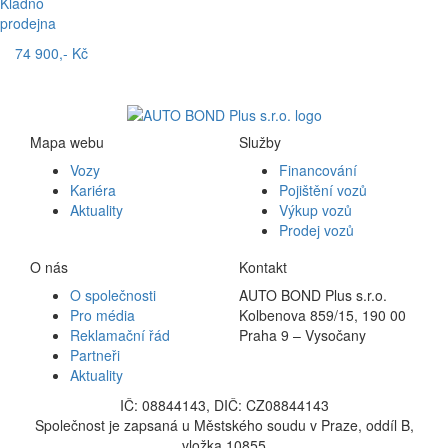
Kladno
prodejna
74 900,- Kč
Mapa webu
Služby
Vozy
Financování
Kariéra
Pojištění vozů
Aktuality
Výkup vozů
Prodej vozů
O nás
Kontakt
O společnosti
AUTO BOND Plus s.r.o.
Pro média
Kolbenova 859/15, 190 00
Reklamační řád
Praha 9 – Vysočany
Partneři
Aktuality
IČ: 08844143, DIČ: CZ08844143
Společnost je zapsaná u Městského soudu v Praze, oddíl B,
vložka 10855