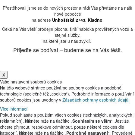
Přestěhovali jsme se do nových prostor a rádi Vás přivítáme na naší
nové pobočce
na adrese
Unhošťská 2743, Kladno
.
Čeká na Vás větší prodejní plocha, širší nabídka prověřených vozů a
stejné služby,
na které jste u nás zvyklí.
Přijeďte se podívat – budeme se na Vás těšit.
X
Vaše nastavení souborů cookies
Na této webové stránce používáme soubory cookies a podobné
technologie (společně též „cookies“). Podrobné informace o používání
souborů cookies jsou uvedeny v
Zásadách ochrany osobních údajů
.
Více informací
Pokud souhlasíte s použitím všech cookies (technických, analytických i
reklamních), klikněte níže na tlačítko „
Souhlasím se vším
“. Jestliže
chcete přijmout, respektive odmítnout, pouze některé cookies dle
kategorií, klikněte níže na tlačítko „
Podrobné nastavení
“. Provedené