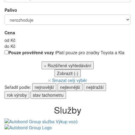
Palivo
Cena
od
Kč
do
Kč
Pouze prověřené vozy
i
Platí pouze pro značky Toyota a Kia
»
Rozšířené vyhledávání
Zobrazit (
-
)
Smazat celý výběr
Seřadit podle:
nejnovější
nejlevnější
nejdražší
rok výroby
stav tachometru
Služby