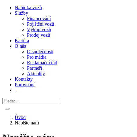
Nabídka vozů
Služby
Financování
Pojištění vozů
Výkup vozů
Prodej vozů
Kariéra
O nás
O společnosti
Pro média
Reklamační řád
Partneři
Aktuality
Kontakty
Porovnání
Úvod
Napište nám