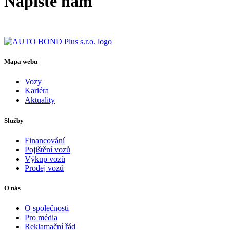
Napište nám
Mapa webu
Vozy
Kariéra
Aktuality
Služby
Financování
Pojištění vozů
Výkup vozů
Prodej vozů
O nás
O společnosti
Pro média
Reklamační řád