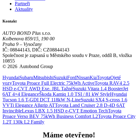
Partneři
Aktuality
Kontakt
AUTO BOND Plus s.r.o.
Kolbenova 859/15, 190 00
Praha 9 – Vysočany
IČ: 08844143, DIČ: CZ08844143
Společnost je zapsaná u Městského soudu v Praze, oddíl B, vložka
10855
© 2026 Autobond Group
Otevřít nastavení preferencí cookies.
Hyundai
Subaru
Mitsubishi
Suzuki
Ford
Nissan
Kia
Toyota
Ojeté
vozy
Toyota Proace Full Electric 75kWh Active
Toyota RAV4 2.5
HSD e-CVT AWD Exe. JBL Tažné
Suzuki Vitara 1.4 BoosterJet
6AT 4×4 Elegance
Škoda Kamiq 1.0 TSI / 81 kW Style
Hyundai
Tucson 1.6 T-GDI DCT 118kW N-Line
Suzuki SX4 S-cross 1.6
VVTi Elegance Allgrip AT
Toyota Land Cruiser 2.8 D-4D 6AT
Invincible
Lexus LBX 1.5 HSD e-CVT Emotion Tech
Toyota
Proace Verso BEV 75kWh Business Comfort L2
Toyota Proace City
1.2T 130k L2 Family
Máme otevřeno!