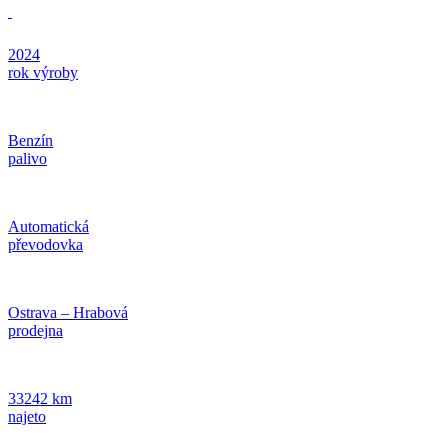
2024
rok výroby
Benzín
palivo
Automatická
převodovka
Ostrava – Hrabová
prodejna
33242 km
najeto