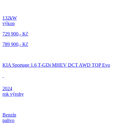
132kW
výkon
729 900,- Kč
789 900,- Kč
KIA Sportage 1.6 T-GDi MHEV DCT AWD TOP Evo
2024
rok výroby
Benzín
palivo