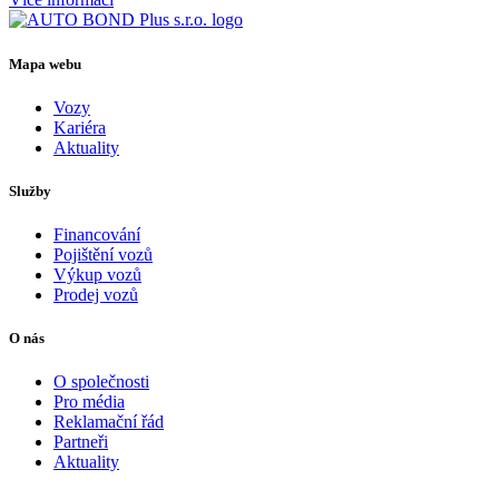
Mapa webu
Vozy
Kariéra
Aktuality
Služby
Financování
Pojištění vozů
Výkup vozů
Prodej vozů
O nás
O společnosti
Pro média
Reklamační řád
Partneři
Aktuality