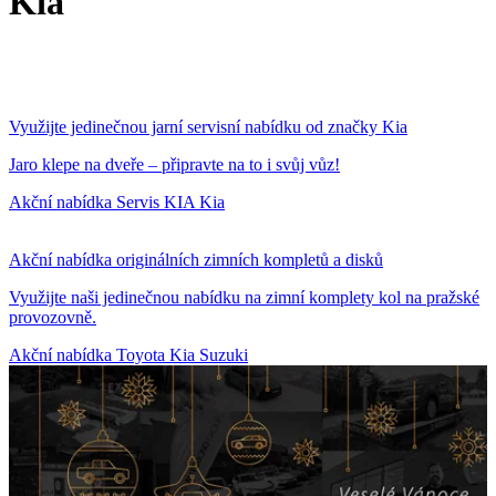
Kia
Využijte jedinečnou jarní servisní nabídku od značky Kia
Jaro klepe na dveře – připravte na to i svůj vůz!
Akční nabídka
Servis KIA
Kia
Akční nabídka originálních zimních kompletů a disků
Využijte naši jedinečnou nabídku na zimní komplety kol na pražské
provozovně.
Akční nabídka
Toyota
Kia
Suzuki