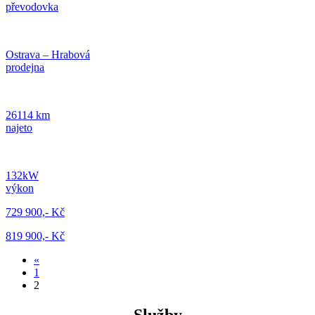
převodovka
Ostrava – Hrabová
prodejna
26114 km
najeto
132kW
výkon
729 900,- Kč
819 900,- Kč
«
1
2
Služby