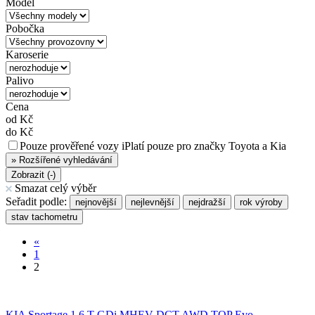
Model
Pobočka
Karoserie
Palivo
Cena
od
Kč
do
Kč
Pouze prověřené vozy
i
Platí pouze pro značky Toyota a Kia
»
Rozšířené vyhledávání
Zobrazit (
-
)
Smazat celý výběr
Seřadit podle:
nejnovější
nejlevnější
nejdražší
rok výroby
stav tachometru
«
1
2
KIA Sportage 1.6 T-GDi MHEV DCT AWD TOP Evo