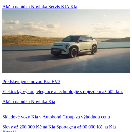
Akční nabídka
Novinka
Servis KIA
Kia
Představujeme novou Kia EV3
Elektrický výkon, elegance a technologie s dojezdem až 605 km.
Akční nabídka
Novinka
Kia
Skladové vozy Kia v Autobond Group za výhodnou cenu
Slevy až 200 000 Kč na Kia Sportage a až 90 000 Kč na Kia