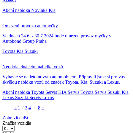
Xceed!
Akční nabídka
Novinka
Kia
Omezení provozu automyčky
Ve dnech 24.6. - 30.7.2024 bude omezen provoz myčky v
Autobond Group Praha
Toyota
Kia
Suzuki
Neodolatelná letní nabídka vozů
Vybavte se na léto novým automobilem. Připravili jsme si pro vás
skvělou nabídku vozů od značek Toyota, Kia, Suzuki a Lexus.
Akční nabídka
Toyota
Servis KIA
Servis Toyota
Servis Suzuki
Kia
Lexus
Suzuki
Servis Lexus
«
1
2
3
4
…
8
»
Zobrazit další
Značka vozidla