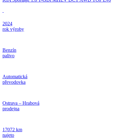
2024
rok výroby
Benzín
palivo
Automatická
převodovka
Ostrava – Hrabová
prodejna
17072 km
najeto