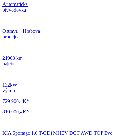
Automatická
převodovka
Ostrava – Hrabová
prodejna
21963 km
najeto
132kW
výkon
729 900,- Kč
819 900,- Kč
KIA Sportage 1.6 T-GDi MHEV DCT AWD TOP Evo