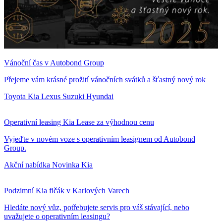
Vánoční čas v Autobond Group
Přejeme vám krásné prožití vánočních svátků a šťastný nový rok
Toyota
Kia
Lexus
Suzuki
Hyundai
Operativní leasing Kia Lease za výhodnou cenu
Vyjeďte v novém voze s operativním leasignem od Autobond
Group.
Akční nabídka
Novinka
Kia
Podzimní Kia fičák v Karlových Varech
Hledáte nový vůz, potřebujete servis pro váš stávající, nebo
uvažujete o operativním leasingu?