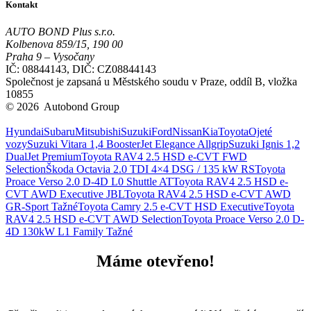
Kontakt
AUTO BOND Plus s.r.o.
Kolbenova 859/15, 190 00
Praha 9 – Vysočany
IČ: 08844143, DIČ: CZ08844143
Společnost je zapsaná u Městského soudu v Praze, oddíl B, vložka
10855
© 2026 Autobond Group
Otevřít nastavení preferencí cookies.
Hyundai
Subaru
Mitsubishi
Suzuki
Ford
Nissan
Kia
Toyota
Ojeté
vozy
Suzuki Vitara 1,4 BoosterJet Elegance Allgrip
Suzuki Ignis 1,2
DualJet Premium
Toyota RAV4 2.5 HSD e-CVT FWD
Selection
Škoda Octavia 2.0 TDI 4×4 DSG / 135 kW RS
Toyota
Proace Verso 2.0 D-4D L0 Shuttle AT
Toyota RAV4 2.5 HSD e-
CVT AWD Executive JBL
Toyota RAV4 2.5 HSD e-CVT AWD
GR-Sport Tažné
Toyota Camry 2.5 e-CVT HSD Executive
Toyota
RAV4 2.5 HSD e-CVT AWD Selection
Toyota Proace Verso 2.0 D-
4D 130kW L1 Family Tažné
Máme otevřeno!