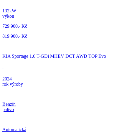
132kW
výkon
729 900,- Kč
819 900,- Kč
KIA Sportage 1.6 T-GDi MHEV DCT AWD TOP Evo
2024
rok výroby
Benzín
palivo
Automatická