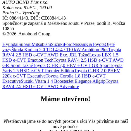
AUTO BOND Plus s.r.o.
Kolbenova 859/15, 190 00
Praha 9 – Vysočany
IČ: 08844143, DIČ: CZ08844143
Společnost je zapsaná u Městského soudu v Praze, oddíl B, vložka
10855
© 2026 Autobond Group
Otevřít nastavení preferencí cookies.
Hyundai
Subaru
Mitsubishi
Suzuki
Ford
Nissan
Kia
Toyota
Ojeté
vozy
Škoda Kodiaq 2.0 TDI 4×4 / 110 kW Ambition Plus
Toyota
RAV4 2.5 HSD e-CVT AWD Exe. JBL Tažné
Lexus LBX 1.5
HSD e-CVT Emotion Tech
Toyota RAV4 2.5 HSD e-CVT AWD
GR-Sport Tažné
Toyota C-HR 2,0 HEV e-CVT GR Sport
Toyota
Yaris 1.5 HSD e-CVT Premier Edition
Toyota C-HR 2.0 PHEV
220k c-CVT Executive
Toyota Corolla 1.8 HSD e-CVT
Executive
Suzuki Vitara 1,4 BoosterJet Elegance Allgrip
Toyota
RAV4 2.5 HSD e-CVT AWD Adventure
Máme otevřeno!
Přestěhovali jsme se do nových prostor a rádi Vás přivítáme na naší
nové pobočce