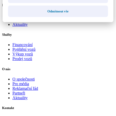
Mapa webu
Odmítnout vše
Vozy
Kariéra
Aktuality
Služby
Financování
Pojištění vozů
Výkup vozů
Prodej vozů
O nás
O společnosti
Pro média
Reklamační řád
Partneři
Aktuality
Kontakt