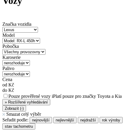
Vozy
Značka vozidla
Model
Pobočka
Karoserie
Palivo
Cena
od
Kč
do
Kč
Pouze prověřené vozy
i
Platí pouze pro značky Toyota a Kia
»
Rozšířené vyhledávání
Zobrazit (
-
)
Smazat celý výběr
Seřadit podle:
nejnovější
nejlevnější
nejdražší
rok výroby
stav tachometru