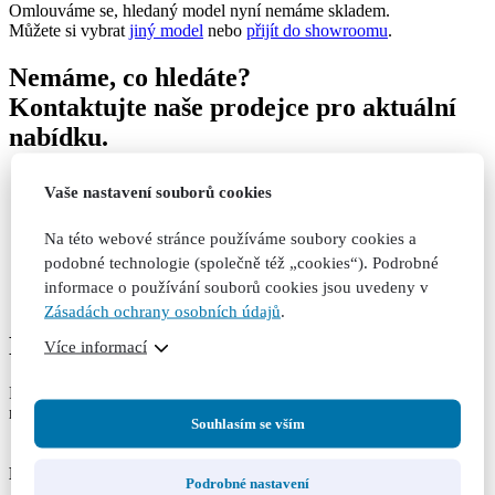
Omlouváme se, hledaný model nyní nemáme skladem.
Můžete si vybrat
jiný model
nebo
přijít do showroomu
.
Nemáme, co hledáte?
Kontaktujte naše prodejce pro aktuální
nabídku.
Pomůžeme vám vybrat vůz vašich přání.
Vaše nastavení souborů cookies
Prohlédnete si další podobné modely.
Vůz si můžete rovnou vyzkoušet a projet se v něm.
Na této webové stránce používáme soubory cookies a
podobné technologie (společně též „cookies“). Podrobné
informace o používání souborů cookies jsou uvedeny v
Zásadách ochrany osobních údajů
.
Newsletter
Více informací
Pravidelný příděl novinek a akčních nabídek, přímo do Vaší e-
mailové schránky!
Souhlasím se vším
×
Nezávazná poptávka vozu
Podrobné nastavení